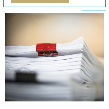
des derniers chantiers de « Bâle III ».
La série d’accords de « Bâle III » comporte cinq
dispositions principales : Le renforcement accru des
besoins et de la qualité des fonds propres, Un
nouveau ratio de levier complémentaire au ratio de
solvabilité, Une réduction du risque systémique et
un mécanisme de renforcement des fonds propres
contracycliques, un plancher en capital (« output
floor »), Des délais de mise en œuvre. Le paquet CRD
IV offre une palette de nouveaux outils
microprudentiels pour réguler le risque systémique
dans ses dimensions temporelle et structurelle
(transposition du cadre règlementaire « Bâle III »). En
outre, la directive CRD4 renforce les exigences en
matière de gouvernance ainsi que les pouvoirs de
sanction des autorités de supervision, en introduisant
notamment la possibilité de sanctionner des
personnes physiques. Ces sanctions peuvent aller