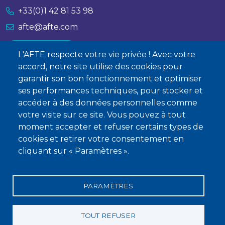
+33(0)1 42 81 53 98
afte@afte.com
Nous contacter
L'AFTE respecte votre vie privée ! Avec votre
accord, notre site utilise des cookies pour
À propos
garantir son bon fonctionnement et optimiser
ses performances techniques, pour stocker et
Qui sommes-nous ?
accéder à des données personnelles comme
Devenir membre
votre visite sur ce site. Vous pouvez à tout
moment accepter et refuser certains types de
cookies et retirer votre consentement en
cliquant sur « Paramètres ».
PARAMÈTRES
Mentions légales
Conditions générales de vente
Statuts
Politique de confidentialité
Charte éthique
TOUT REFUSER