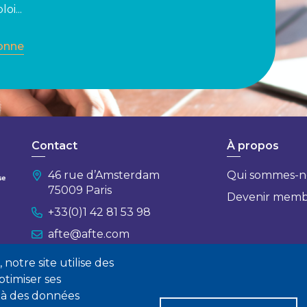
oi...
onne
Contact
À propos
46 rue d’Amsterdam
Qui sommes-n
75009 Paris
Devenir mem
+33(0)1 42 81 53 98
afte@afte.com
notre site utilise des
Nous contacter
timiser ses
 à des données