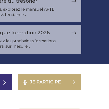
tre du trésorier
, explorez le mensuel AFTE :
s & tendances
ogue formation 2026
z les prochaines formations :
tra, sur mesure...
JE PARTICIPE