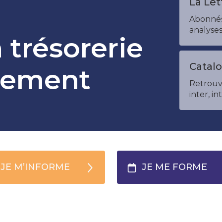
La Let
Abonnés
analyse
a trésorerie
Catal
ncement
Retrouve
inter, in
JE M’INFORME
JE ME FORME