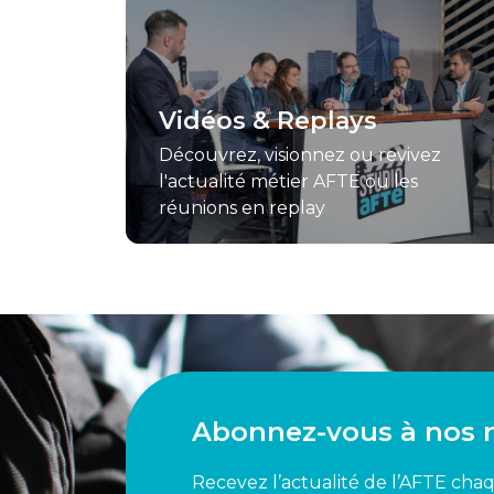
Vidéos & Replays
Découvrez, visionnez ou revivez
l'actualité métier AFTE ou les
réunions en replay
Abonnez-vous à nos 
Recevez l’actualité de l’AFTE cha