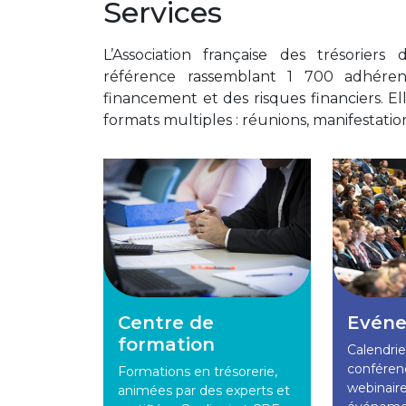
Services
L’Association française des trésoriers 
référence rassemblant 1 700 adhérent
financement et des risques financiers. El
formats multiples : réunions, manifestatio
Centre de
Evén
formation
Calendri
conférenc
Formations en trésorerie,
webinaire
animées par des experts et