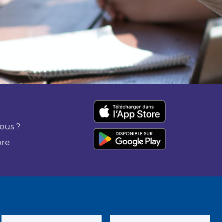
ous ?
bre