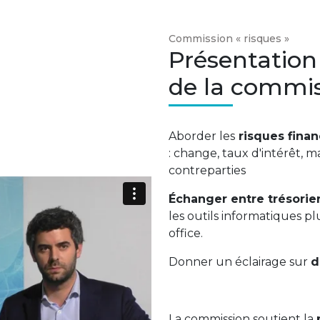
Commission « risques »
Présentation
de la commi
Aborder les
risques finan
: change, taux d'intérêt, m
contreparties
Échanger entre trésorie
les outils informatiques p
office.
Donner un éclairage sur
d
La commission soutient la