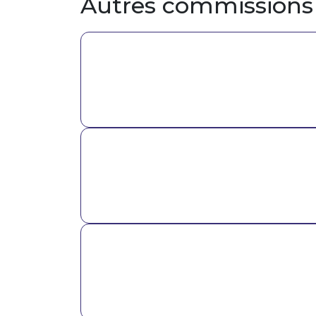
Autres commissions
Image
Image
Image