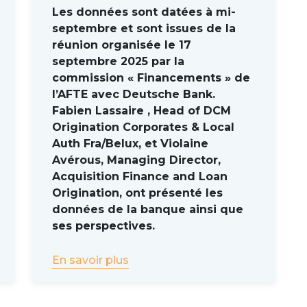
Les données sont datées à mi-
eurs d’obligations, grâce à l’harmonisation des chaînes
septembre et sont issues de la
e l’identification des porteurs d’obligation un droit, reste
réunion organisée le 17
opéen.
septembre 2025 par la
ux que peut comporter la chaîne de détention d’une obli
commission « Financements » de
pays tiers, teneur de compte local, compte du client fina
l’AFTE avec Deutsche Bank.
ossible, de fournir une identification complète des porte
Fabien Lassaire , Head of DCM
Origination Corporates & Local
Auth Fra/Belux, et Violaine
esure de fournir en moyenne une identification de 85%
Avérous, Managing Director,
errogation en chaîne, qui sert la plupart du temps pour 
Acquisition Finance and Loan
Origination, ont présenté les
données de la banque ainsi que
es intervenants à l'occasion de la réunion. Pour ne rie
ses perspectives.
ctez-vous
aux prochaines réunions
.
En savoir plus