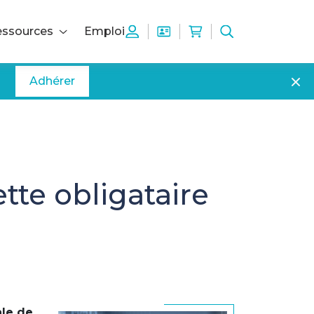
ssources
Emploi
Adhérer
tte obligataire
ale de