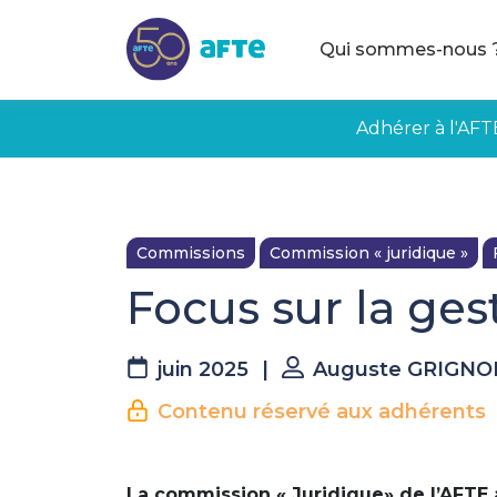
Aller au contenu principal
Qui sommes-nous 
Adhérer à l'AFT
Commissions
Commission « juridique »
Focus sur la ges
juin 2025
|
Auguste GRIGN
Contenu réservé aux adhérents
La commission « Juridique» de l’AFTE 