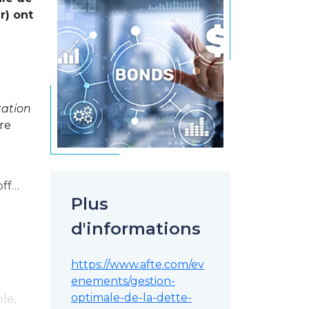
r) ont
tation
re
off…
Plus
d'informations
https://www.afte.com/ev
enements/gestion-
optimale-de-la-dette-
le,