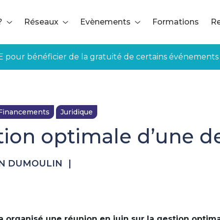
?
Réseaux
Evènements
Formations
Re
E pour bénéficier de la gratuité de certains événements
Financements
Juridique
tion optimale d’une de
ON DUMOULIN
|
a organisé une réunion en juin sur la gestion optim