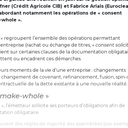
fner (Crédit Agricole CIB) et Fabrice Arlais (Euroclea
en abordant notamment les opérations de « consent
-whole ».
» regroupent l’ensemble des opérations permettant
 entreprise (rachat ou échange de titres, «
consent solici
ient sur certaines clauses de la documentation obligatai
mettent ou encadrent ces démarches.
ieurs moments de la vie d’une entreprise : changements
, changement de covenant, refinancement, fusion, spin-
ntractuelle de la dette existante à une nouvelle réalité.
make-whole
»
n
», l’émetteur sollicite ses porteurs d’obligations afin de
ation obligataire.
 souvent des règles de majorité des assemblées (par exemp