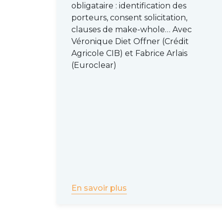
obligataire : identification des
manière indirecte l’identification des port
porteurs, consent solicitation,
d’intermédiation. Le cas français, qui fait d
clauses de make-whole… Avec
cependant une exception au niveau eur
Véronique Diet Offner (Crédit
Agricole CIB) et Fabrice Arlais
Toutefois, en raison des multiples nivea
(Euroclear)
(dépositaire global, sous-dépositaire d’un 
mandataires…), il est compliqué, voire imp
d’une obligation.
Euroclear affirme par exemple être en m
porteurs d’obligation à la suite d’une int
opérations de
liability management
.
Plus de détails ont été communiqués par l
manquer des sujets de trésorerie, conne
En savoir plus