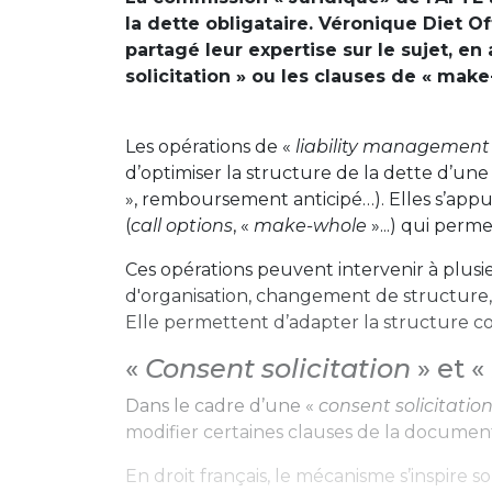
la dette obligataire. Véronique Diet Of
partagé leur expertise sur le sujet, 
solicitation » ou les clauses de « make
Les opérations de «
liability management
d’optimiser la structure de la dette d’une
», remboursement anticipé…). Elles s’appu
(
call options
, «
make-whole
»...) qui per
Ces opérations peuvent intervenir à plus
d'organisation, changement de structure
Elle permettent d’adapter la structure co
«
Consent solicitation
» et «
Dans le cadre d’une «
consent solicitatio
modifier certaines clauses de la document
En droit français, le mécanisme s’inspire