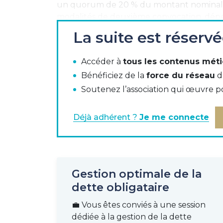
un quorum de 20 % du montant nominal des 
modalités de deuxième convocation, dépe
La suite est réserv
De son côté, une clause de «
make-whol
anticipé des obligations à condition de 
correspond à l'intégralité des intérêts qui 
Accéder à
tous les contenus méti
leur terme.
Bénéficiez de la
force du réseau
d
Soutenez l’association qui œuvre p
A la base, une clause «
make-whole
» a ét
concernée. Des innovations récentes per
whole
», ce qui peut s’avérer utile dans 
Déjà adhérent ?
Je me connecte
Identification des porteurs
Ces opérations permettent d'optimiser la
intermédiaire importante : l’identificati
Gestion optimale de la
peuvent s’en charger, même si le marché a 
dette obligataire
directive Shareholder Rights Directive II (
intermédiaires financiers.
💼 Vous êtes conviés à une session
dédiée à la gestion de la dette
La directive concernait d’abord les société