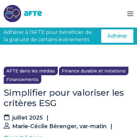
Aller au contenu principal
Adhérer à l'AFTE pour bénéficier de
Adhérer
la gratuité de certains événements
AFTE dans les médias
Finance durable et notations
Financements
Simplifier pour valoriser les
critères ESG
juillet 2025
|
Marie-Cécile Bérenger, var-matin
|