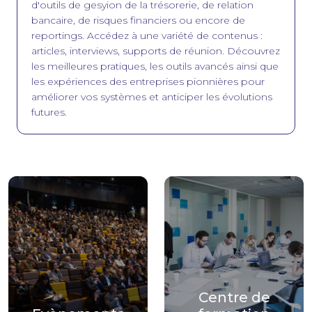
d'outils de gesyion de la trésorerie, de relation
bancaire, de risques financiers ou encore de
reportings. Accédez à une variété de contenus :
articles, interviews, supports de réunion. Découvrez
les meilleures pratiques, les outils avancés ainsi que
les expériences des entreprises pionnières pour
améliorer vos systèmes et anticiper les évolutions
futures.
Centre de