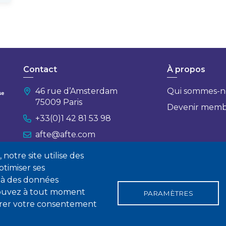
Contact
À propos
46 rue d’Amsterdam
Qui sommes-n
75009 Paris
Devenir mem
+33(0)1 42 81 53 98
afte@afte.com
notre site utilise des
Nous contacter
timiser ses
 à des données
 pouvez à tout moment
PARAMÈTRES
tirer votre consentement
gales
Conditions générales de vente
Statuts
Politique de