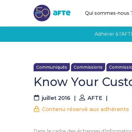
Aller au contenu principal
Qui sommes-nous 
Adhérer à l'AFT
Communiqués
Commissions
Commission
Know Your Cust
juillet 2016
|
AFTE
|
Contenu réservé aux adhérents
Dans le cadre des échanges d’informations