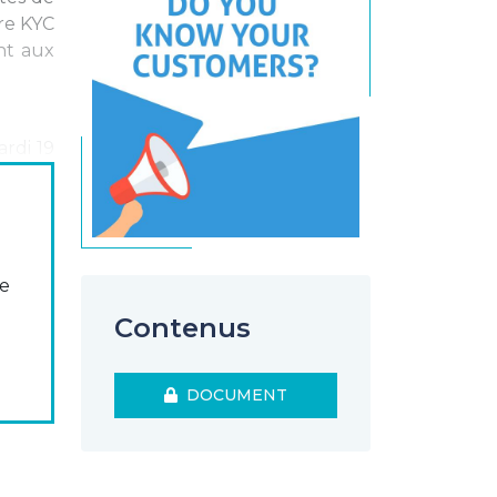
ire KYC
nt aux
ardi 19
se
Contenus
DOCUMENT