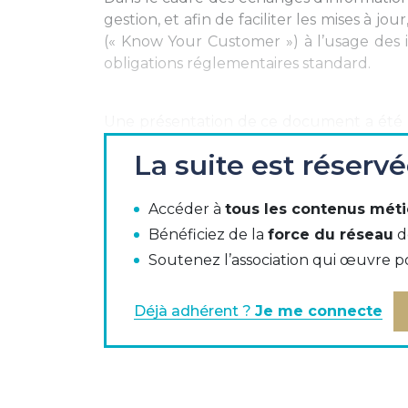
gestion, et afin de faciliter les mises à jo
(« Know Your Customer ») à l’usage des i
obligations réglementaires standard.
Une présentation de ce document a été réa
avril 2016.
La suite est réserv
Téléchargez :
Accéder à
tous les contenus méti
Modèle de formulaire KYC (FR) - versio
Bénéficiez de la
force du réseau
d
Modèle de formulaire KYC (GB)
Soutenez l’association qui œuvre p
Communiqué de presse AFTE AFG AF
Déjà adhérent ?
Je me connecte