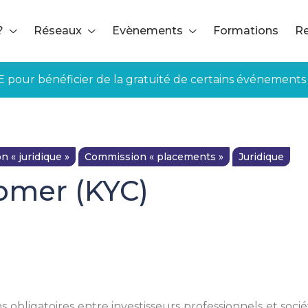
?
Réseaux
Evènements
Formations
Re
E pour bénéficier de la gratuité de certains événements
 « juridique »
Commission « placements »
Juridique
omer (KYC)
 obligatoires entre investisseurs professionnels et soci