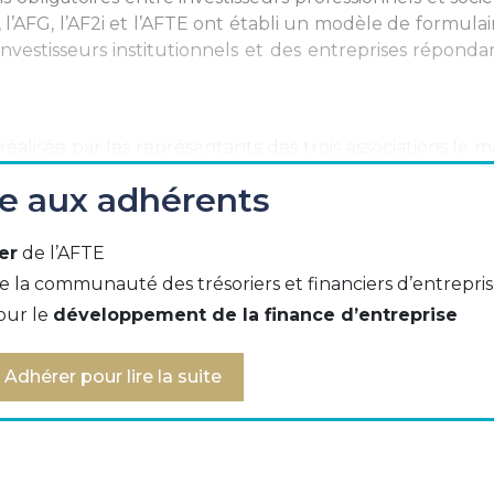
ur, l’AFG, l’AF2i et l’AFTE ont établi un modèle de formula
nvestisseurs institutionnels et des entreprises réponda
lisée par les représentants des trois associations le m
ée aux adhérents
er
de l’AFTE
n interactive (modifiable en version pdf)
e la communauté des trésoriers et financiers d’entrepri
our le
développement de la finance d’entreprise
2i KYC
Adhérer pour lire la suite