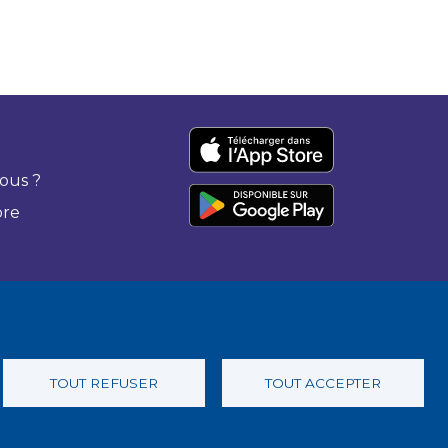
ous ?
bre
TOUT REFUSER
TOUT ACCEPTER
 confidentialité
Charte éthique