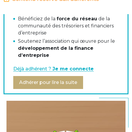
Accéder à
tous les contenus métier
de
l’AFTE
Bénéficiez de la
force du réseau
de la
Décrets, arrêtés, circulaires - Ministère de l'économie
communauté des trésoriers et financiers
et des finances
d’entreprise
Soutenez l’association qui œuvre pour le
Ordonnance no 2017-1252 du 9 août 2017 portant
développement de la finance
transposition de la directive 2015/2366 du Parlement
d’entreprise
européen et du Conseil du 25 novembre 2015
concernant les services de paiement dans le marché
Déjà adhérent ?
Je me connecte
intérieur.
Adhérer pour lire la suite