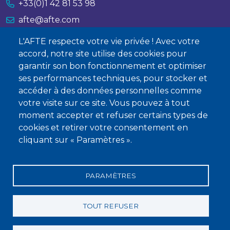
+33(0)1 42 81 53 98
afte@afte.com
L'AFTE respecte votre vie privée ! Avec votre
Nous contacter
accord, notre site utilise des cookies pour
garantir son bon fonctionnement et optimiser
À propos
ses performances techniques, pour stocker et
Qui sommes-nous ?
accéder à des données personnelles comme
votre visite sur ce site. Vous pouvez à tout
Devenir membre
moment accepter et refuser certains types de
cookies et retirer votre consentement en
cliquant sur « Paramètres ».
PARAMÈTRES
Mentions légales
Conditions générales de vente
Statuts
Politique de confidentialité
Charte éthique
TOUT REFUSER