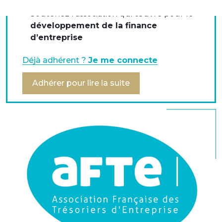
Soutenez l’association qui œuvre pour le
développement de la finance
Article " fiscalité " de
La Lettre du trésorier
d'octobre
d’entreprise
2017 par Marie-Charlotte Mahieu, Taj
Déjà adhérent ?
Je me connecte
Extrait de
La Lettre du trésorier
n° 350
Adhérer pour lire la suite