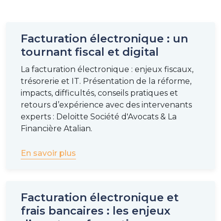
Les PDP deviennent des acteurs centraux. Ce sont
elles qui vont permettre aux entreprises d’émettre
Facturation électronique : un
et de recevoir des factures conformes aux exigences
tournant fiscal et digital
de l’administration fiscale. Il est primordial de
travailler avec une PDP accréditée par
La facturation électronique : enjeux fiscaux,
l’administration fiscale, en sachant qu’il en existe de
trésorerie et IT. Présentation de la réforme,
nombreuses et qu’elles peuvent adresser des cibles
impacts, difficultés, conseils pratiques et
différentes (petites structures, grandes structures…).
retours d’expérience avec des intervenants
experts : Deloitte Société d'Avocats & La
La liste des PDP immatriculée sous réserve est
Financière Atalian.
disponible
ici
.
En savoir plus
Outre ce changement, la réforme inclut deux
grands volets : la facture électronique et le
reporting électronique.
Facturation électronique et
Facturation électronique (
e-invoicing
)
frais bancaires : les enjeux
C’est l’obligation pour une entreprise d’émettre des