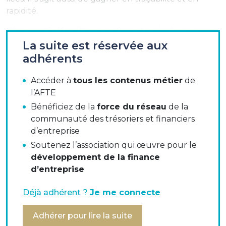
rapidité.
Olivier Le Goff et Benjamin Conort, président et vice-
président de la commission
fiscalité
de l'AFTE, ont
La suite est réservée aux
«
»
organisé une réunion sur le sujet fin juin. Vanessa
adhérents
Irigoyen (Deloitte), Olivier Dias (Deloitte) et Eric
Valion (Esker) y ont partagé leur expertise.
Accéder à
tous les contenus métier
de
l’AFTE
L'arrivée des PDP
Bénéficiez de la
force du réseau
de la
Le changement principal est la fin des envois directs
communauté des trésoriers et financiers
de facture, que ce soit au format papier ou digital. La
d’entreprise
réforme oblige désormais à passer par le biais d’une
Soutenez l’association qui œuvre pour le
plateforme de dématérialisation partenaire (PDP),
développement de la finance
qui transmettra la facture à la PDP de la
d’entreprise
contrepartie tout en extrayant certaines
informations pour les envoyer à l’administration
Déjà adhérent ?
Je me connecte
fiscale. On parle d’un modèle en Y.
Adhérer pour lire la suite
Schéma du nouveau modèle :