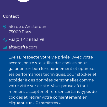
Reporting électronique (
e-reporting
)
Obligation qui n’existait pas auparavant et qui oblige
les entreprises à rendre compte auprès de
Contact
l’administration fiscale des transactions qui ne sont
pas concernées par la facturation électronique.
46 rue d’Amsterdam
75009 Paris
Périmètre :
les opérations de vente B2C, de
+33(0)1 42 81 53 98
vente B2B à l’international, les opérations
d’achat dans l’Union européenne et les données
afte@afte.com
de paiement sur les prestations de services ;
L'AFTE respecte votre vie privée ! Avec votre
Nous contacter
Calendrier :
les échéances sont les mêmes que
accord, notre site utilise des cookies pour
pour la facturation électronique, hormis une
garantir son bon fonctionnement et optimiser
spécificité. Le reporting électronique se fera par
À propos
ses performances techniques, pour stocker et
décade, c’est-à-dire que les opérations réalisées
Qui sommes-nous ?
accéder à des données personnelles comme
entre le 1er et le 10 de chaque mois devront être
votre visite sur ce site. Vous pouvez à tout
reportées entre le 10 et le 20 du même mois,
Devenir membre
moment accepter et refuser certains types de
ainsi de suite. Les systèmes (caisses et autres)
cookies et retirer votre consentement en
vont donc devoir s’adapter pour générer
cliquant sur « Paramètres ».
régulièrement un fichier adéquat aux nouvelles