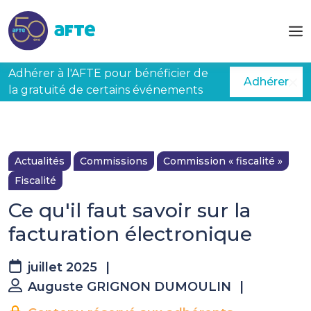
Aller au contenu principal
Adhérer à l'AFTE pour bénéficier de
Adhérer
la gratuité de certains événements
Actualités
Commissions
Commission « fiscalité »
Fiscalité
Ce qu'il faut savoir sur la
facturation électronique
juillet 2025
|
Auguste GRIGNON DUMOULIN
|