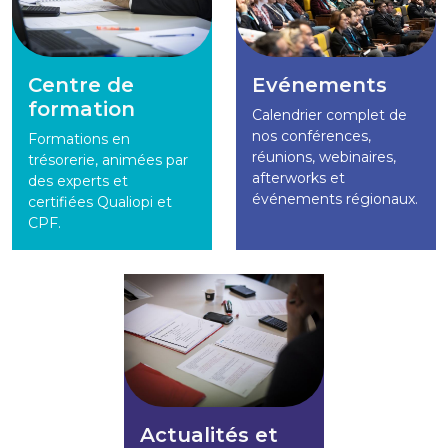
Centre de
Evénements
formation
Calendrier complet de
nos conférences,
Formations en
réunions, webinaires,
trésorerie, animées par
afterworks et
des experts et
événements régionaux.
certifiées Qualiopi et
CPF.
Actualités et