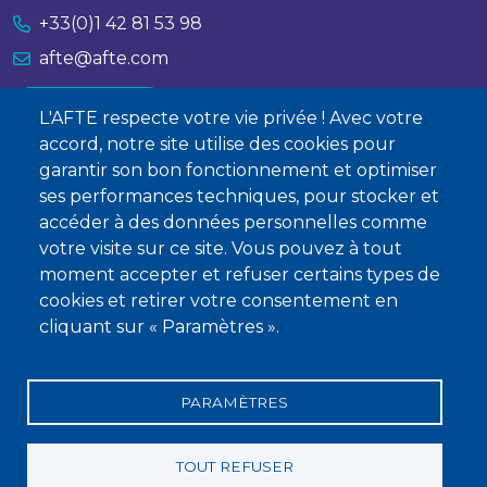
+33(0)1 42 81 53 98
afte@afte.com
Nous contacter
L'AFTE respecte votre vie privée ! Avec votre
accord, notre site utilise des cookies pour
À propos
garantir son bon fonctionnement et optimiser
ses performances techniques, pour stocker et
Qui sommes-nous ?
accéder à des données personnelles comme
Devenir membre
votre visite sur ce site. Vous pouvez à tout
moment accepter et refuser certains types de
cookies et retirer votre consentement en
cliquant sur « Paramètres ».
PARAMÈTRES
Mentions légales
Conditions générales de vente
Statuts
Politique de confidentialité
Charte éthique
TOUT REFUSER