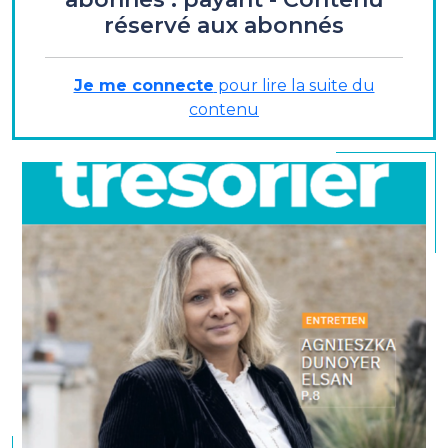
réservé aux abonnés
Agnieszka Dunoyer
, directrice du financement et
de la trésorerie, Elsan
"...un métier pour lequel je
continue de me passionner..."
Je me connecte
pour lire la suite du
contenu