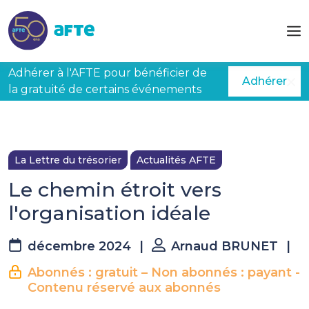
Aller au contenu principal
Adhérer à l'AFTE pour bénéficier de
Adhérer
la gratuité de certains événements
La Lettre du trésorier
Actualités AFTE
Le chemin étroit vers
l'organisation idéale
décembre 2024
|
Arnaud BRUNET
|
Abonnés : gratuit – Non abonnés : payant -
Contenu réservé aux abonnés