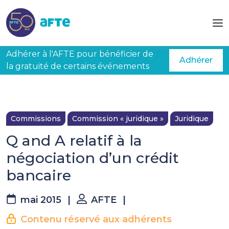
Aller au contenu principal
Adhérer à l'AFTE pour bénéficier de
Adhérer
la gratuité de certains événements
Commissions
Commission « juridique »
Juridique
Q and A relatif à la
négociation d’un crédit
bancaire
mai 2015
|
AFTE
|
Contenu réservé aux adhérents