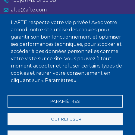
+33(0)1 42 81 53 98
afte@afte.com
L'AFTE respecte votre vie privée ! Avec votre
Nous contacter
accord, notre site utilise des cookies pour
garantir son bon fonctionnement et optimiser
À propos
ses performances techniques, pour stocker et
Qui sommes-nous ?
accéder à des données personnelles comme
votre visite sur ce site. Vous pouvez à tout
Devenir membre
moment accepter et refuser certains types de
cookies et retirer votre consentement en
cliquant sur « Paramètres ».
PARAMÈTRES
Mentions légales
Conditions générales de vente
Statuts
Politique de confidentialité
Charte éthique
TOUT REFUSER