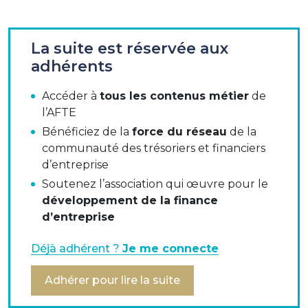
Ce Q&A doit être lu conjointement au modèle de
La suite est réservée aux
convention de crédit syndiqué.
adhérents
Accéder à
tous les contenus métier
de
L’AFTE a le plaisir de mettre à disposition de ses
l’AFTE
adhérents un Q&A portant sur la négociation
contractuelle relatif au crédit bancaire. Ce Q&A doit
Bénéficiez de la
force du réseau
de la
être lu conjointement au modèle de convention de
communauté des trésoriers et financiers
crédit publié ce jour et à la recommandation
d’entreprise
importante de l’AFTE (également publiée ce jour)
Soutenez l’association qui œuvre pour le
s’agissant de la façon de traiter les questions de «
développement de la finance
conformité » aux lois imposant des sanctions
d’entreprise
économiques internationales, qui constitue une
question de plus en plus débattue avec les prêteurs
Déjà adhérent ?
Je me connecte
au moment de la conclusion d’un prêt.
Adhérer pour lire la suite