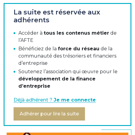
La suite est réservée aux
adhérents
Pour la première fois, la carte dépasse le chèque en
montant et devient le troisième instrument de
Accéder à
tous les contenus métier
de
paiement scriptural dans les montants échangés
l’AFTE
derrière le virement et le prélèvement. Grâce à la
Bénéficiez de la
force du réseau
de la
diversité de ses usages, en magasin, à distance
communauté des trésoriers et financiers
comme sur mobile, la carte conforte également son
d’entreprise
statut d’instrument le plus utilisé en nombre
Soutenez l’association qui œuvre pour le
d’opérations (57%).
développement de la finance
d’entreprise
Le paiement par carte sans contact a poursuivi sa
Déjà adhérent ?
Je me connecte
forte progression en 2021 (+43%), près de 6
paiements par carte sur 10 étant initiés via cette
Adhérer pour lire la suite
fonctionnalité en magasin ; l’Observatoire relève
aussi une forte augmentation des opérations par
virement instantané (+138%) et des paiements par