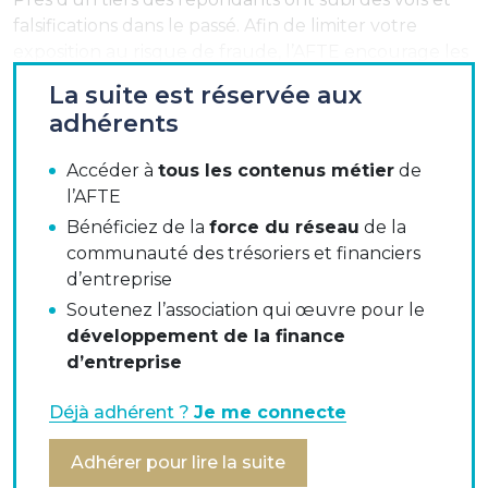
falsifications dans le passé. Afin de limiter votre
exposition au risque de fraude, l’AFTE encourage les
entreprises à réduire l'utilisation du chèque, et
La suite est réservée aux
idéalement le supprimer dans les échanges BTB.
adhérents
Ceci est déjà une bonne pratique mise en place chez
14% des répondants qui n’émettent plus de
Accéder à
tous les contenus métier
de
chèques.
l’AFTE
Bénéficiez de la
force du réseau
de la
communauté des trésoriers et financiers
Pour enrichir l’enquête AFTE, si vous n’avez pas
d’entreprise
encore répondu :
Soutenez l’association qui œuvre pour le
https://fr.surveymonkey.com/r/KPTZPMW
développement de la finance
d’entreprise
Télécharger le rapport de l’OSMP - Observatoire de
Déjà adhérent ?
Je me connecte
la Sécurité des Moyens de Paiement OSMP
Adhérer pour lire la suite