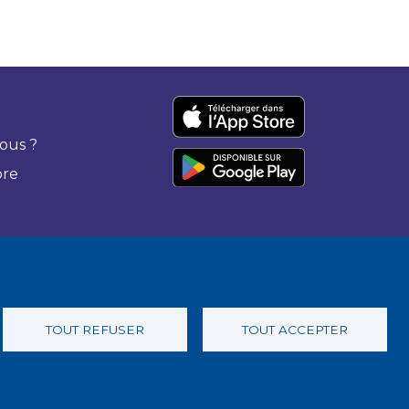
ous ?
bre
TOUT REFUSER
TOUT ACCEPTER
 confidentialité
Charte éthique