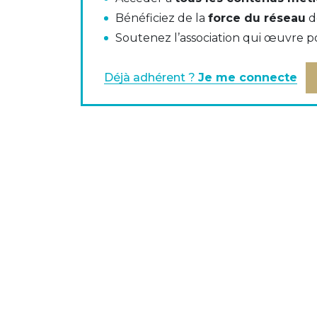
agreement
Bénéficiez de la
force du réseau
d
Soutenez l’association qui œuvre p
EMIR Services Level Agreement (SLA) - T
Déjà adhérent ?
Je me connecte