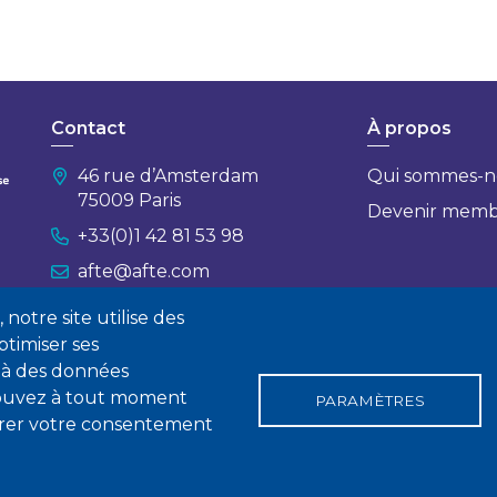
Contact
À propos
46 rue d’Amsterdam
Qui sommes-n
75009 Paris
Devenir mem
+33(0)1 42 81 53 98
afte@afte.com
notre site utilise des
Nous contacter
timiser ses
 à des données
 pouvez à tout moment
PARAMÈTRES
tirer votre consentement
gales
Conditions générales de vente
Statuts
Politique de