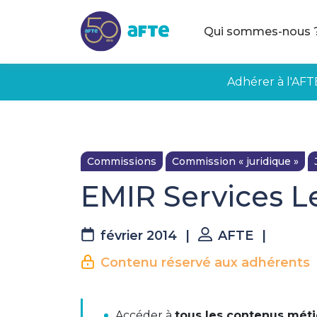
Aller au contenu principal
Qui sommes-nous 
Adhérer à l'AFT
Commissions
Commission « juridique »
EMIR Services L
février 2014
|
AFTE
|
Contenu réservé aux adhérents
La suite est réserv
EMIR delegated reporting services (fi
Accéder à
tous les contenus méti