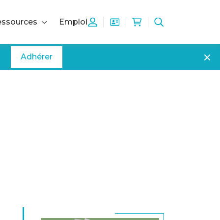
ssources
Emploi
Adhérer
 level