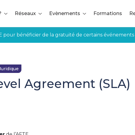
?
Réseaux
Evènements
Formations
Re
E pour bénéficier de la gratuité de certains événements
Juridique
evel Agreement (SLA)
ée aux adhérents
nancial/commodities derivatives) operations service
er
de l’AFTE