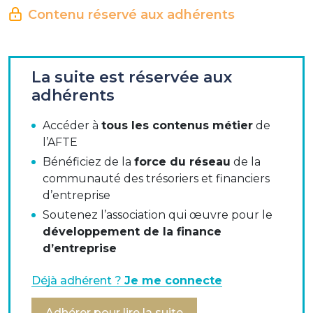
Contenu réservé aux adhérents
Loi relative au devoir de vigilance des sociétés mères
La suite est réservée aux
et des entreprises donneuses d’ordre
adhérents
Accéder à
tous les contenus métier
de
Cette loi instaure, pour les sociétés françaises
l’AFTE
employant plus de 5.000 salariés en France ou
10.000 salariés dans le monde, en incluant leurs
Bénéficiez de la
force du réseau
de la
filiales, l'obligation d'élaborer, de rendre public et de
communauté des trésoriers et financiers
mettre en œuvre un plan de vigilance comportant
d’entreprise
des mesures propres à identifier les risques et à
Soutenez l’association qui œuvre pour le
prévenir les atteintes aux droits humains et aux
développement de la finance
libertés fondamentales qui pourraient résulter des
d’entreprise
activités de la société mère, des sociétés qu'elle
contrôle et de leurs fournisseurs et sous-traitants, en
Déjà adhérent ?
Je me connecte
France comme à l'étranger.
Adhérer pour lire la suite