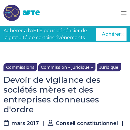
Aller au contenu principal
Adhérer à l'AFTE pour bénéficier de
Adhérer
la gratuité de certains événements
Commissions
Commission « juridique »
Juridique
Devoir de vigilance des
sociétés mères et des
entreprises donneuses
d'ordre
mars 2017
|
Conseil constitutionnel
|