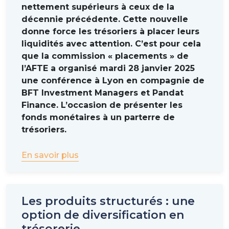
nettement supérieurs à ceux de la
décennie précédente. Cette nouvelle
Il optimise en plus le rendement perçu grâce à un
donne force les trésoriers à placer leurs
mécanisme d’appel d’offres, qui met plusieurs
liquidités avec attention. C’est pour cela
banques en concurrence. «
Nous émettons un
que la commission « placements » de
appel d’offres chaque fois qu’un swap arrive à sa
l’AFTE a organisé mardi 28 janvier 2025
taille maximale ou à maturité. Nous sélectionnons
une conférence à Lyon en compagnie de
alors la banque offrant le meilleur spread parmi
BFT Investment Managers et Pandat
huit grands établissements retenus au préalable
Finance. L’occasion de présenter les
en fonction de leur solidité. Ce processus permet de
fonds monétaires à un parterre de
bénéficier des meilleures conditions de marché
»,
trésoriers.
précise Paul Lacroix. Le fonds sert donc une
performance flottante (tout en restant indexé au
En savoir plus
taux monétaire) qui dépend des appels d’offres
successifs. La variation reste néanmoins marginale.
Quel intérêt pour les banques ?
Les produits structurés : une
Une question peut se poser à la découverte de ce
option de diversification en
type de gestion : quel est l’intérêt pour la banque
trésorerie