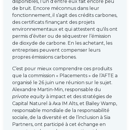
disponibles, l’un d’entre eux fait encore peu
réglementaire pouvant être réalloué à d’autres
de bruit. Encore méconnus dans leur
activités.
fonctionnement, il s’agit des crédits carbones,
des certificats finançant des projets
«
La rémunération versée au fonds correspond en
environnementaux et qui attestent qu'ils ont
partie à l’économie de capital réalisée par la
permis d’éviter ou de séquestrer l’émission
banque
», ajoute-t-il.
de dioxyde de carbone. En les achetant, les
Risque de contrepartie bancaire
entreprises peuvent compenser leurs
propres émissions carbones.
En versant la performance du panier d’actifs contre
une rémunération standard régulière, les fonds
C’est pour mieux comprendre ces produits
total return swap
se défont des risques de taux et
que la commission « Placements » de l’AFTE a
de crédit lié aux sous-jacents. Ils restent toutefois
organisé le 26 juin une réunion sur le sujet.
exposés au risque de contrepartie bancaire, qui se
Alexandre Martin-Min, responsable du
matérialiserait si une banque ne respectait pas ses
private equity
à impact et des stratégies de
engagements prévus par le
swap
. Le risque est
Capital Naturel à Axa IM Alts, et Bailey Wamp,
assez faible, mais pas inexistant pour autant. C’est
responsable mondiale de la responsabilité
d’ailleurs ici que réside l’intérêt de passer par un
sociale, de la diversité et de l’inclusion à Sia
fonds plutôt qu’en direct par une banque.
Partners, ont participé à cet échange en