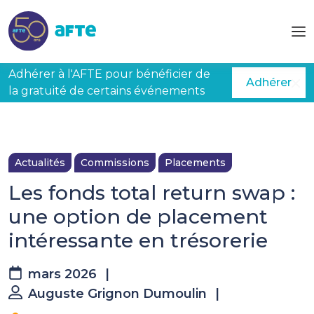
Aller au contenu principal
Adhérer à l'AFTE pour bénéficier de
Adhérer
la gratuité de certains événements
Actualités
Commissions
Placements
Les fonds total return swap :
une option de placement
intéressante en trésorerie
mars 2026
|
Auguste Grignon Dumoulin
|