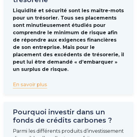
dans ces opérations ?
Liquidité et sécurité sont les maître-mots
En effet, la banque s’engage à verser un spread
pour un trésorier. Tous ses placements
pendant toute la durée du
swap
, même en cas de
sont minutieusement étudiés pour
baisse des marchés actions, tandis que les
comprendre le minimum de risque afin
investisseurs peuvent sortir du fonds à tout
de répondre aux exigences financières
moment sans pénalité. Cette situation peut donner
de son entreprise. Mais pour le
l’impression d’une asymétrie entre les intérêts des
placement des excédents de trésorerie, il
parties.
peut lui être demandé
«
d’embarquer
»
un surplus de risque.
La réponse réside dans la réglementation bancaire.
«
Les ratios prudentiels rendent aujourd’hui la
En savoir plus
détention d’actifs au bilan particulièrement
coûteuse en capital pour les banques
», explique
Paul Lacroix.
Pourquoi investir dans un
Le recours aux fonds reposant sur des total return
fonds de crédits carbones ?
swaps permet ainsi aux banques de céder les actifs
tout en continuant à percevoir les flux
Parmi les différents produits d’investissement
économiques associés, ce qui libère du capital