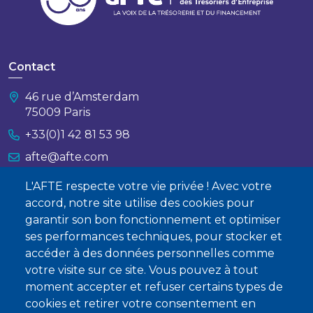
solutions monétaires traditionnelles
La liquidité des fonds
total return swap
est
quotidienne, avec un règlement en J+1. Cela signifie
qu’un trésorier qui vend sa position dans le fonds un
Contact
jour donné voit les liquidités créditées sur son
46 rue d’Amsterdam
compte bancaire le jour ouvré suivant.
75009 Paris
«
Ce délai est lié au règlement-livraison des actions
+33(0)1 42 81 53 98
en portefeuille. La clôture d’un swap implique la
afte@afte.com
vente des actions correspondantes, lesquelles se
règlent en J+1. Il est toutefois possible de clôturer
L'AFTE respecte votre vie privée ! Avec votre
Nous contacter
l’intégralité d’un swap en une seule journée, sans
accord, notre site utilise des cookies pour
frais ; ces conditions sont systématiquement
garantir son bon fonctionnement et optimiser
À propos
négociées avec nos contreparties
», détaille le
ses performances techniques, pour stocker et
responsable produits d’Ossiam. À l’instar des fonds
Qui sommes-nous ?
accéder à des données personnelles comme
monétaires, aucune pénalité de sortie n’est
votre visite sur ce site. Vous pouvez à tout
Devenir membre
appliquée.
moment accepter et refuser certains types de
cookies et retirer votre consentement en
À terme, les évolutions technologiques et