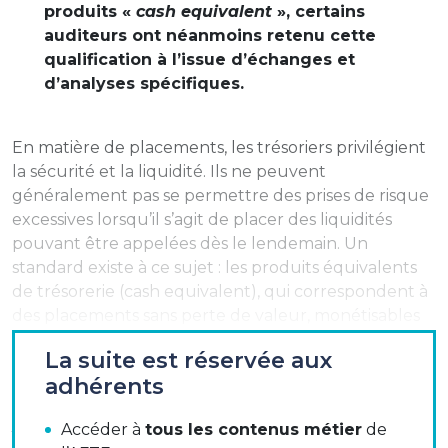
produits «
cash equivalent
», certains
auditeurs ont néanmoins retenu cette
qualification à l’issue d’échanges et
d’analyses spécifiques.
En matière de placements, les trésoriers privilégient
la sécurité et la liquidité. Ils ne peuvent
généralement pas se permettre des prises de risque
excessives lorsqu’il s’agit de placer des liquidités
pouvant être appelées dès le lendemain. Un
standard existe à ce sujet : les produits équivalents
de trésorerie (cash equivalent), qui correspondent à
des placements sans perte de valeur, monétisables
rapidement et d’une maturité inférieure à trois mois.
La suite est réservée aux
La commission « Placements » de l’AFTE, représentée
adhérents
par son président Cyril Merkel et son vice-président
Jonathan Galbrun, a organisé en mars une réunion
Accéder à
tous les contenus métier
de