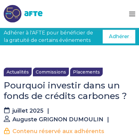
Aller au contenu principal
Adhérer à l'AFTE pour bénéficier de
Adhérer
la gratuité de certains événements
Actualités
Commissions
Placements
Pourquoi investir dans un
fonds de crédits carbones ?
juillet 2025
|
Auguste GRIGNON DUMOULIN
|
Contenu réservé aux adhérents