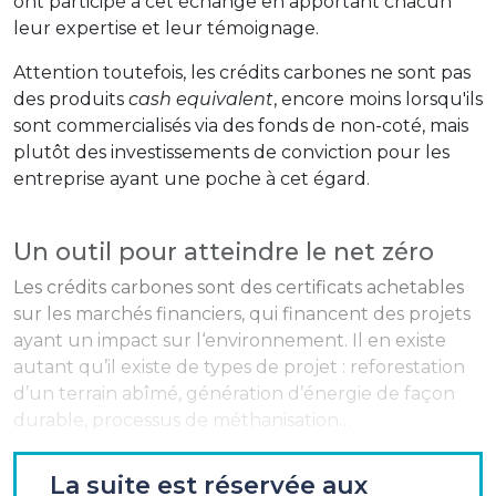
ont participé à cet échange en apportant chacun
leur expertise et leur témoignage.
Attention toutefois, les crédits carbones ne sont pas
des produits
cash equivalent
, encore moins lorsqu'ils
sont commercialisés via des fonds de non-coté, mais
plutôt des investissements de conviction pour les
entreprise ayant une poche à cet égard.
Un outil pour atteindre le net zéro
Les crédits carbones sont des certificats achetables
sur les marchés financiers, qui financent des projets
ayant un impact sur l‘environnement. Il en existe
autant qu’il existe de types de projet : reforestation
d’un terrain abîmé, génération d’énergie de façon
durable, processus de méthanisation…
Dans le cadre d’une reforestation par exemple, des
La suite est réservée aux
plantations sont effectuées et augmentent la