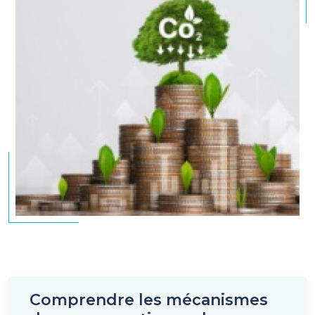
non d’une réduction directe des émissions de CO2
de l’entreprise. Les crédits carbone sont ainsi utilisés
par les entreprises dans le cadre de leur objectif 0
émission nette en carbone.
Investir dans les crédits de qualité
Dans l’univers des crédits carbone, il existe différents
projets avec des qualités différentes, ce qui a une
influence sur le prix du certificat. Pour reconnaître
ceux dits à « haute intégrité », il existe des labels
attestant de leur caractère vertueux. Ils assurent
que les réductions d’émissions sont réelles,
mesurables, vérifiables et additionnelles (c’est-à-dire
qu’elles n’auraient pas eu lieu sans le financement
par les crédits). Les principaux sont Gold Standard,
Verified Carbon Standard ou encore Label Bas
Carbone (label national français).
Comprendre les mécanismes
Cette intégrité exerce une influence sur les prix car