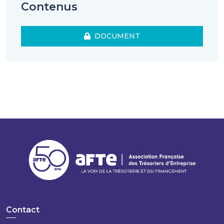
Contenus
4.
L’impact sur les financements et ceux de la
cible.
Si la cible est trop grosse, elle peut par
DOCUMENT
exemple briser un covenant financier. L'acheteur
devra dans ce cas soit refinancer la dette exiqtante,
soit réfléchir à un waiver.
Si la cible a des financement en place, sont-ils
portables une fois le changement de contrôle
effectué ? S'ils ne le sont pas, il faudra les inclure
dans le package de financements à mettre en place.
Plan de financement
Une fois ces problématiques adressées, il est possible
d’établir le plan de financement : il contient le
montant de la dette à lever, ainsi que la structure
du financement.
Contact
Le montant inclura, ou non, le refinancement des