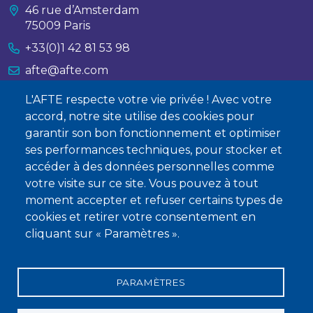
dettes de la cible et de l'acheteur, avec l’objectif de
46 rue d’Amsterdam
maintenir une notation stable et un levier
75009 Paris
acceptable.
+33(0)1 42 81 53 98
La structure, quant à elle, devra répondre aux
afte@afte.com
exigences de court terme (bloc central) qui peuvent
L'AFTE respecte votre vie privée ! Avec votre
Nous contacter
survenir dès l’annonce, ainsi que de moyen et long
accord, notre site utilise des cookies pour
terme (bloc de droite).
garantir son bon fonctionnement et optimiser
À propos
Structure typique d’un plan de financement :
ses performances techniques, pour stocker et
Qui sommes-nous ?
accéder à des données personnelles comme
votre visite sur ce site. Vous pouvez à tout
Devenir membre
moment accepter et refuser certains types de
cookies et retirer votre consentement en
cliquant sur « Paramètres ».
PARAMÈTRES
Mentions légales
Conditions générales de vente