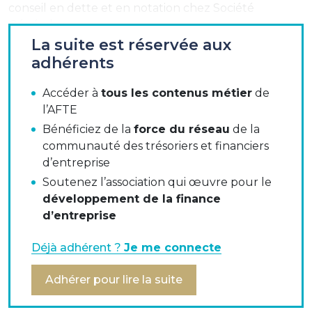
conseil en dette et en notation chez Société
Générale ;
•
JaneMegan Picone
, directrice Acquisition
La suite est réservée aux
Finance chez Société Générale ;
adhérents
•
Audrey Lesage
, conseillère Banque Finance au
sein du cabinet d’avocats Ashurst.
Accéder à
tous les contenus métier
de
l’AFTE
Quatre problématiques
Bénéficiez de la
force du réseau
de la
Avant toute acquisition, il est important d’identifier
communauté des trésoriers et financiers
quatre problématiques, qui permettront d’aboutir
d’entreprise
au plan de financement adéquat.
Soutenez l’association qui œuvre pour le
développement de la finance
1.
Comprendre l’effet de l’opération sur les
d’entreprise
états financiers
. On appelle cela un
merger model
.
Il comprend l’acheteur et la cible ; l’idée étant
Déjà adhérent ?
Je me connecte
d’étudier l’impact de cette acquisition sur les
cash
flows
et le bilan.
Adhérer pour lire la suite
2.
Comprendre l’impact crédit
, qui se partage en