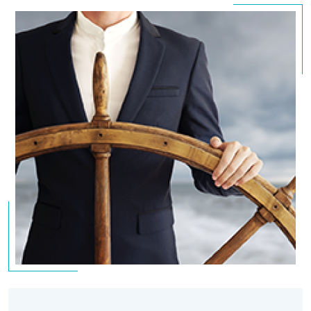
trois points :
Effet sur le profit financier (focus sur les ratios) :
levier,
gearing
, LTV…
Effet sur le profil opérationnel :
diversification,
taille, synergie (malgré un levier élevé, une
acquisition peut tout de même avoir un impact
crédit positif si elle améliore le profil
opérationnel) ;
Effet sur la politique financière :
quelle
génération de
cash flow
et quid des délais de
paiement après l’acquisition ?
3.
Définir les différentes poches de liquidité
possibles
, ainsi que leurs avantages et
inconvénients. On pense au marché bancaire, au
marché des intermédiaires, à des cessions
éventuelles, au marché des actions, avec des
instruments comme les convertibles ou
l’augmentation de capital…