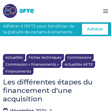
Aller au contenu principal
Adhérer à l'AFTE pour bénéficier de
Adhérer
la gratuité de certains événements
Actualités
Fiches techniques
Commissions
Commission « financements »
Actualités AFTE
Financements
Les différentes étapes du
financement d'une
acquisition
décembre 2024
|