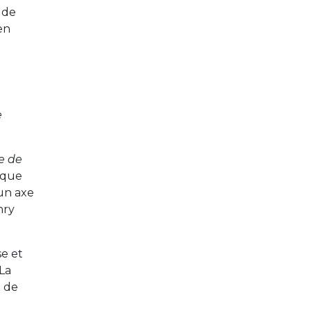
 de
en
e
se de
ique
 un axe
nry
e et
 La
t de