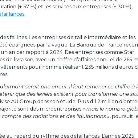
ration (+ 37 %) et les services aux entreprises (+ 30 %),
faillances
.
s faillites. Les entreprises de taille intermédiaire et les
 été épargnées par la vague. La Banque de France rece
 sur un an par rapport à 2024. Des entreprises comme Star
s de livraison, avec un chiffre d’affaires annuel de 265 mi
 vêtements pour homme réalisant 235 millions d’euros 
res.
 alarmant serait une erreur. Il faut ramener ce chiffre à 
tenir que des leviers existent pour transformer une sit
tivise AU Group dans son étude. Plus d’1,2 million d’entre
ajorité sont des microentreprises «
mais le nombre glob
 compte des radiations et des liquidations
», poursuit l
ée au regard du rythme des défaillances. L’année 2025