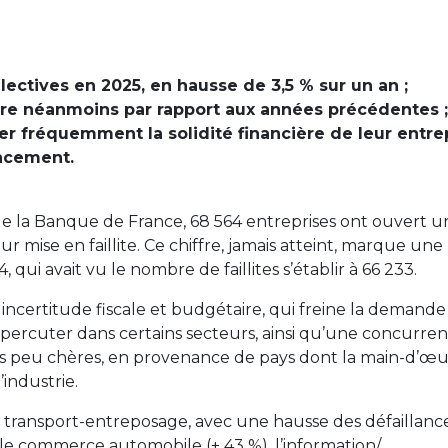
ctives en 2025, en hausse de 3,5 % sur un an ;
re néanmoins par rapport aux années précédentes ;
r fréquemment la solidité financière de leur entre
ancement.
 de la Banque de France, 68 564 entreprises ont ouvert u
ur mise en faillite. Ce chiffre, jamais atteint, marque une
qui avait vu le nombre de faillites s’établir à 66 233.
 incertitude fiscale et budgétaire, qui freine la demande
répercuter dans certains secteurs, ainsi qu’une concurre
ns peu chères, en provenance de pays dont la main-d’œ
industrie.
e transport-entreposage, avec une hausse des défaillanc
le commerce automobile (+ 43 %), l’information/