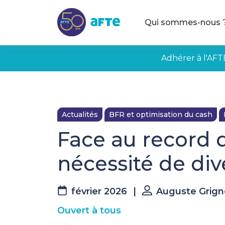
Aller au contenu principal
Qui sommes-nous 
Adhérer à l'AFT
Actualités
BFR et optimisation du cash
Face au record d
nécessité de div
février 2026
|
Auguste Grig
Ouvert à tous