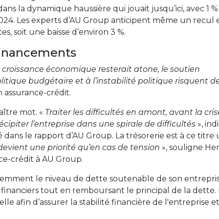
s la dynamique haussière qui jouait jusqu’ici, avec 1 %
2024. Les experts d’AU Group anticipent même un recul 
s, soit une baisse d’environ 3 %.
s financements
 croissance économique resterait atone, le soutien
olitique budgétaire et à l’instabilité politique risquent d
n assurance-crédit.
aître mot. «
Traiter les difficultés en amont, avant la cri
cipiter l’entreprise dans une spirale de difficultés
», ind
é dans le rapport d’AU Group. La trésorerie est à ce titre
evient une priorité qu’en cas de tension
», souligne He
ce-crédit à AU Group.
emment le niveau de dette soutenable de son entrepris
is financiers tout en remboursant le principal de la dette.
lle afin d’assurer la stabilité financière de l'entreprise e