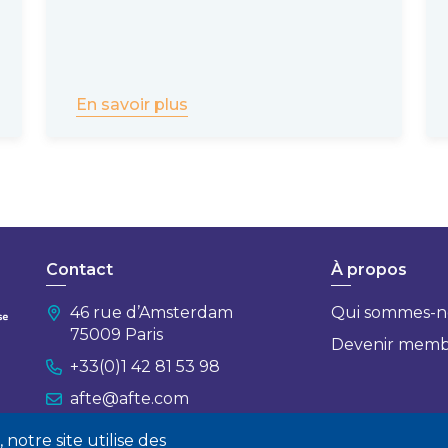
En savoir plus
Contact
À propos
46 rue d’Amsterdam
Qui sommes-n
75009 Paris
Devenir mem
+33(0)1 42 81 53 98
afte@afte.com
notre site utilise des
Nous contacter