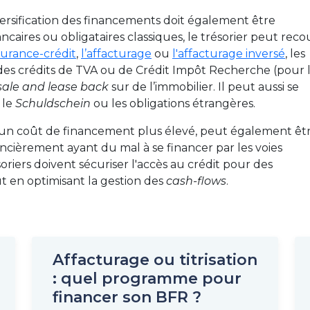
versification des financements doit également être
ires ou obligataires classiques, le trésorier peut recou
ssurance-crédit
,
l’affacturage
ou
l'affacturage inversé
, les
 des crédits de TVA ou de Crédit Impôt Recherche (pour 
sale and lease back
sur de l’immobilier. Il peut aussi se
 le
Schuldschein
ou les obligations étrangères.
ue un coût de financement plus élevé, peut également êt
ancièrement ayant du mal à se financer par les voies
soriers doivent sécuriser l'accès au crédit pour des
t en optimisant la gestion des
cash-flows
.
Affacturage ou titrisation
: quel programme pour
financer son BFR ?