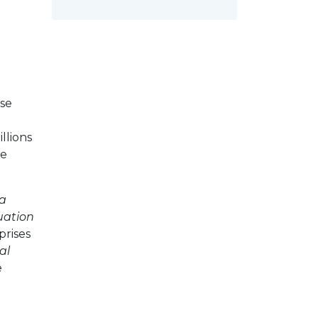
nse
llions
de
la
uation
prises
al
e