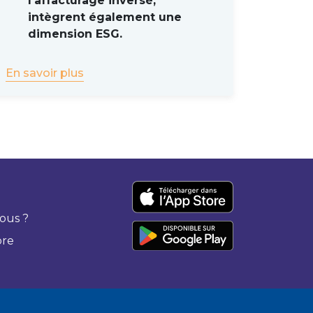
l’affacturage inversé,
intègrent également une
dimension ESG.
En savoir plus
ous ?
bre