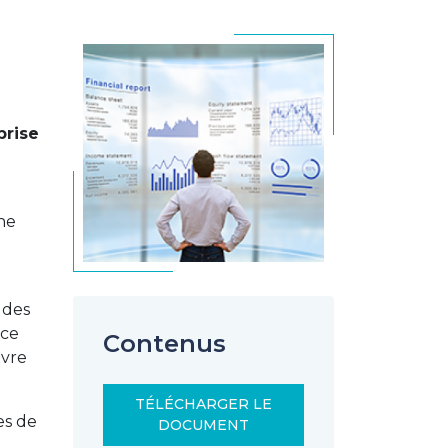
prise
ne
 des
nce
Contenus
uvre
TÉLÉCHARGER LE
es de
DOCUMENT