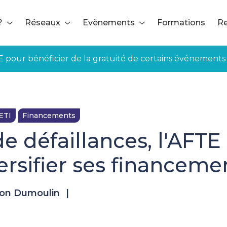
?
Réseaux
Evènements
Formations
Re
E pour bénéficier de la gratuité de certains événements
ETI
Financements
e défaillances, l'AFTE 
ersifier ses financeme
non Dumoulin
|