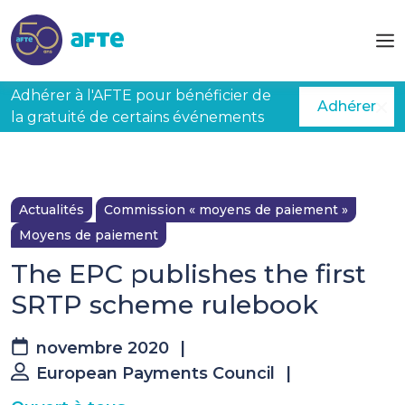
Aller au contenu principal
Adhérer à l'AFTE pour bénéficier de
Adhérer
la gratuité de certains événements
Actualités
Commission « moyens de paiement »
Moyens de paiement
The EPC publishes the first
SRTP scheme rulebook
novembre 2020
|
European Payments Council
|