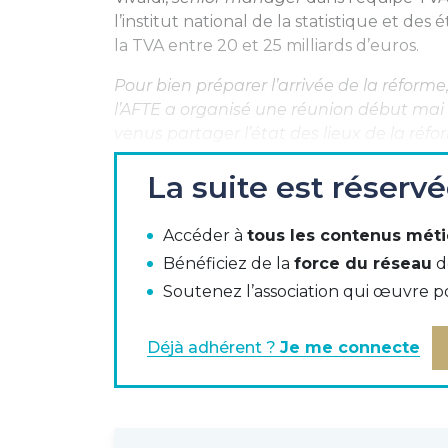
l’institut national de la statistique et de
la TVA entre 20 et 25 milliards d’euros.
Pour bien préparer l’arrivée de la réform
l’AFTE a organisé une réunion début mai 
venus partager l’état des lieux de la réfor
Calendrier
La suite est réserv
La réforme prendra place en deux temps : l
entreprises ont d’abord l’obligation d’ém
Accéder à
tous les contenus méti
Par ricochet, ce sont donc toutes les ent
Bénéficiez de la
force du réseau
d
électroniques à cette date.
Soutenez l’association qui œuvre p
Dans un second temps, au 1er septembre 2
entreprises (PME) auront l’obligation d’ém
Déjà adhérent ?
Je me connecte
l’arrivée de la réforme européenne sur l’
entre 2030 et 2035. En prenant une longue
avec le cadre européen.