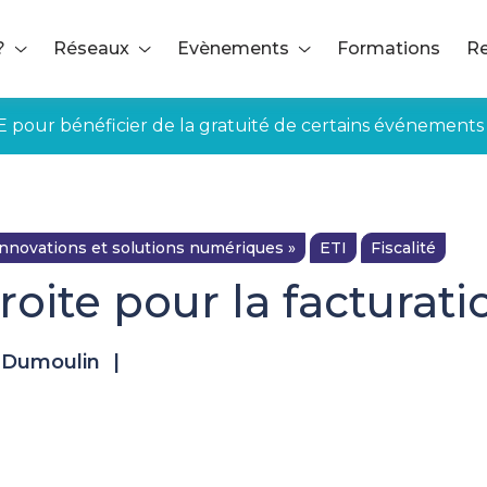
?
Réseaux
Evènements
Formations
Re
E pour bénéficier de la gratuité de certains événements
nnovations et solutions numériques »
ETI
Fiscalité
roite pour la facturat
 Dumoulin
|