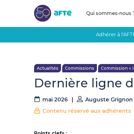
Aller au contenu principal
Qui sommes-nous 
Adhérer à l'AFT
Actualités
Commissions
Commission « i
Dernière ligne d
mai 2026
|
Auguste Grignon
Contenu réservé aux adhérents
Points clefs :