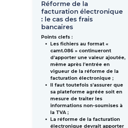
Typologie des entreprises
Réforme de la
facturation électronique
: le cas des frais
bancaires
Points clefs :
Les fichiers au format «
camt.086 » continueront
d’apporter une valeur ajoutée,
même après l’entrée en
vigueur de la réforme de la
facturation électronique ;
Il faut toutefois s’assurer que
Source : Insee
sa plateforme agréée soit en
Aucun report de l’entrée en vigueur de l
mesure de traiter les
été relevées à l’occasion de la loi de fin
informations non-soumises à
conforme.
la TVA ;
La réforme de la facturation
Modèle et transactions co
électronique devrait apporter