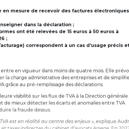
re en mesure de recevoir des factures électroniques
seigner dans la déclaration ;
rmes ont été relevées de 15 euros à 50 euros à
6 ;
affacturage) correspondent à un cas d’usage précis e
 entre en vigueur dans moins de quatre mois. Elle prévo
er la charge administrative des entreprises et de simplifie
TVA grâce au pré-remplissage des déclarations.
ure visibilité sur les flux de TVA à la Direction générale
nt de mieux détecter les écarts et anomalies entre TVA
duire la fraude dessus.
 TVA est en réalité au centre des enjeux
», explique Aud
et taxes indirectes du cabinet d’avocats Arsene. En 2022