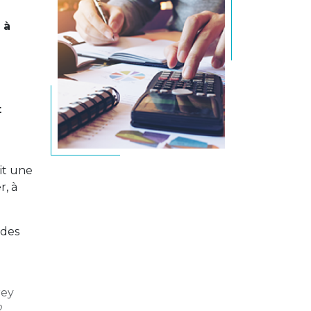
 à
t
it une
r, à
 des
rey
,