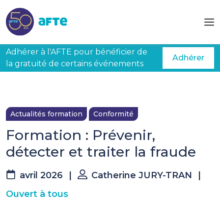
Aller au contenu principal
Adhérer à l'AFTE pour bénéficier de
Adhérer
la gratuité de certains événements
Actualités formation
Conformité
Formation : Prévenir,
détecter et traiter la fraude
avril 2026
|
Catherine JURY-TRAN
|
Ouvert à tous