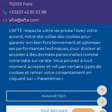
75009 Paris
+33(0)1 42 81 53 98
afte@afte.com
L'AFTE respecte votre vie privée ! Avec votre
Nous contacter
accord, notre site utilise des cookies pour
garantir son bon fonctionnement et optimiser
À propos
ses performances techniques, pour stocker et
Qui sommes-nous ?
accéder à des données personnelles comme
votre visite sur ce site. Vous pouvez à tout
Devenir membre
moment accepter et refuser certains types de
cookies et retirer votre consentement en
cliquant sur « Paramètres ».
PARAMÈTRES
Mentions légales
Conditions générales de vente
Statuts
Politique de confidentialité
Charte éthique
TOUT REFUSER