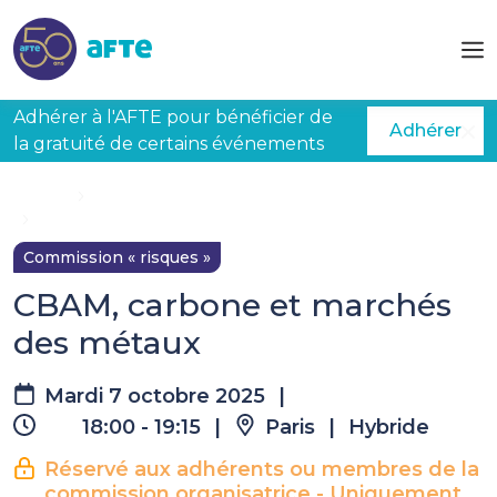
Aller au contenu principal
Adhérer à l'AFTE pour bénéficier de
Adhérer
la gratuité de certains événements
Accueil
Évènements à venir
CBAM, carbone et marchés des métaux
Commission « risques »
CBAM, carbone et marchés
des métaux
Mardi 7 octobre 2025
|
18:00 - 19:15
|
Paris
|
Hybride
Réservé aux adhérents ou membres de la
commission organisatrice - Uniquement