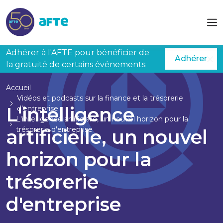
Aller au contenu principal
Adhérer à l'AFTE pour bénéficier de
Adhérer
la gratuité de certains événements
Accueil
Vidéos et podcasts sur la finance et la trésorerie
L'intelligence
d’entreprise
L'intelligence artificielle, un nouvel horizon pour la
trésorerie d'entreprise
artificielle, un nouvel
horizon pour la
trésorerie
d'entreprise