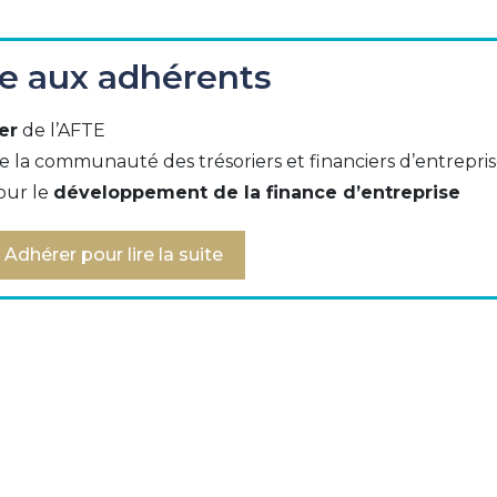
de paiement " de l’AFTE regroupant des représentan
ée aux adhérents
t des cartes bancaires a rédigé une charte sur les pai
er
de l’AFTE
e la communauté des trésoriers et financiers d’entrepri
 définit les règles, principes et engagements des comme
our le
développement de la finance d’entreprise
 des paiements par carte bancaire CB qui souhaitent pr
CB, des "paiements récurrents ou échelonnés".
Adhérer pour lire la suite