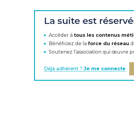
La commission " monétique et moyens 
La suite est réserv
entreprises, des banques et du groupemen
récurrents par carte bancaire.
Accéder à
tous les contenus méti
Bénéficiez de la
force du réseau
d
Validée par les différents acteurs, elle
Soutenez l’association qui œuvre p
utilisant la vente en ligne et acceptant
aux consommateurs, titulaires de cartes 
Déjà adhérent ?
Je me connecte