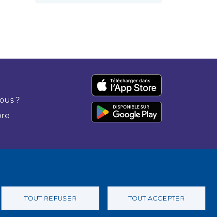
ous ?
bre
TOUT REFUSER
TOUT ACCEPTER
 confidentialité
Charte éthique