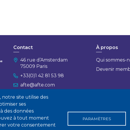
Contact
À propos
46 rue d’Amsterdam
Qui sommes-n
75009 Paris
Devenir mem
+33(0)1 42 81 53 98
afte@afte.com
notre site utilise des
Nous contacter
timiser ses
 à des données
 pouvez à tout moment
PARAMÈTRES
tirer votre consentement
gales
Conditions générales de vente
Statuts
Politique de