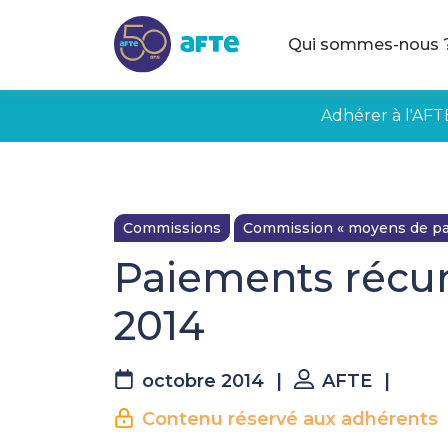
Aller au contenu principal
Qui sommes-nous 
Adhérer à l'AFT
Commissions
Commission « moyens de pa
Paiements récur
2014
octobre 2014
|
AFTE
|
Contenu réservé aux adhérents