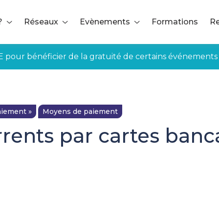
?
Réseaux
Evènements
Formations
Re
E pour bénéficier de la gratuité de certains événements
iement »
Moyens de paiement
rents par cartes banc