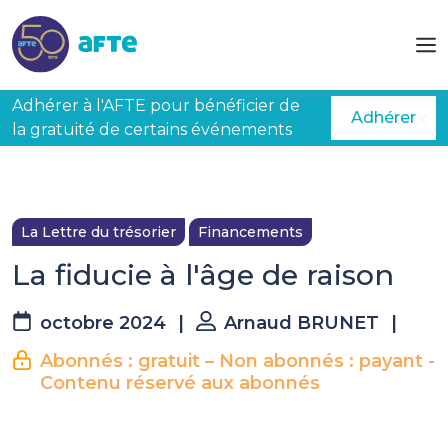
Aller au contenu principal
Adhérer à l'AFTE pour bénéficier de
Adhérer
la gratuité de certains événements
La Lettre du trésorier
Financements
La fiducie à l'âge de raison
octobre 2024
|
Arnaud BRUNET
|
Abonnés : gratuit – Non abonnés : payant -
Contenu réservé aux abonnés