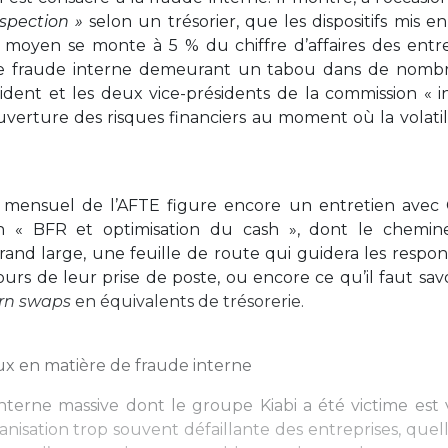
rospection »
selon un trésorier, que les dispositifs mis e
e moyen se monte à 5 % du chiffre d’affaires des entre
 le fraude interne demeurant un tabou dans de nomb
ésident et les deux vice-présidents de la commission « i
verture des risques financiers au moment où la volatili
nsuel de l’AFTE figure encore un entretien avec 
on « BFR et optimisation du cash », dont le chemi
and large, une feuille de route qui guidera les respon
ours de leur prise de poste, ou encore ce qu’il faut sav
rn swaps
en équivalents de trésorerie.
x en matière de fraude interne
interne massive dont le groupe Kiabi a été victime est
ganisation trop souvent défaillante des entreprises, que