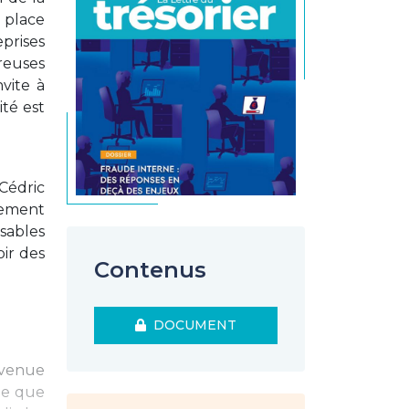
n place
prises
reuses
nvite à
té est
Cédric
nement
sables
oir des
Contenus
DOCUMENT
 venue
lle que