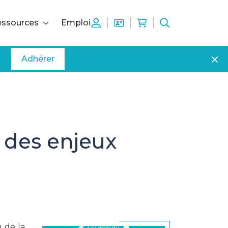
ssources
Emploi
Adhérer
 des enjeux
n de la