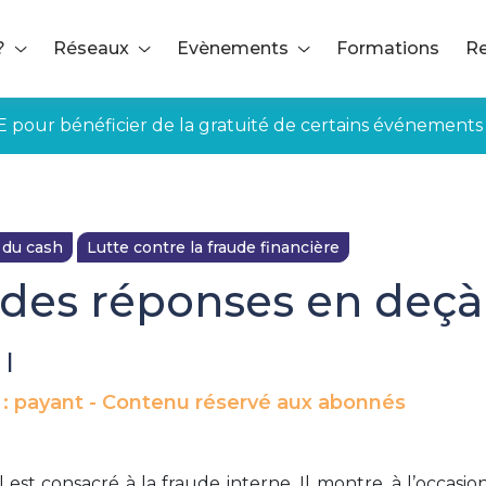
?
Réseaux
Evènements
Formations
Re
E pour bénéficier de la gratuité de certains événements
 du cash
Lutte contre la fraude financière
: des réponses en deçà
|
 : payant - Contenu réservé aux abonnés
il est consacré à la fraude interne. Il montre, à l’occasio