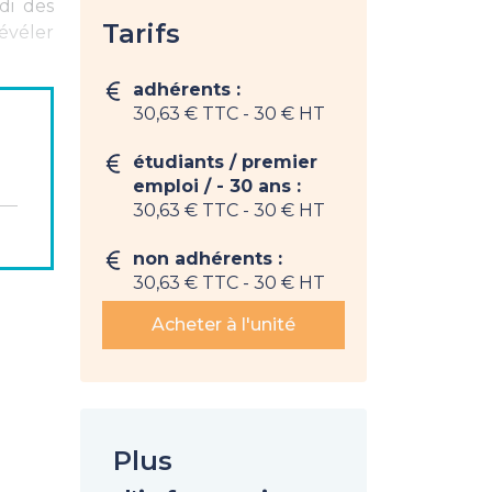
di des
Tarifs
évéler
adhérents :
30,63 € TTC
- 30 € HT
étudiants / premier
n " BFR
emploi / - 30 ans :
30,63 € TTC
- 30 € HT
non adhérents :
30,63 € TTC
- 30 € HT
Acheter à l'unité
Plus