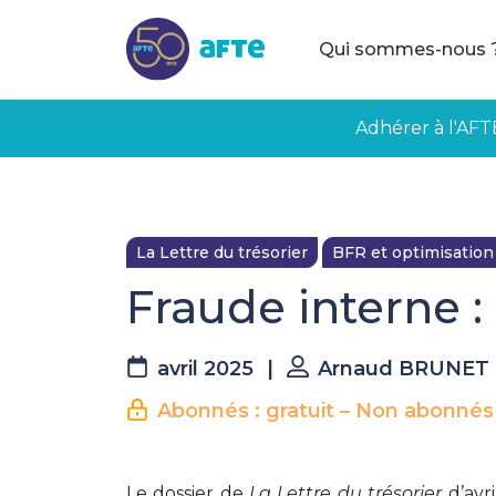
Aller au contenu principal
Qui sommes-nous 
Adhérer à l'AFT
La Lettre du trésorier
BFR et optimisation
Fraude interne 
avril 2025
|
Arnaud BRUNET
Abonnés : gratuit – Non abonnés
Le dossier de
La Lettre du trésorier
d’avr