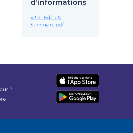
d'informations
430 - Edito &
Sommaire.pdf
ous ?
bre