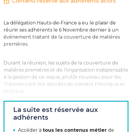
Contenu réservé aux adhérents actifs
La délégation Hauts-de-France a eu le plaisir de
réunir ses adhérents le 6 Novembre dernier à un
événement traitant de la couverture de matières
premières.
Durant la réunion, les sujets de la couverture de
matières premières et de l’organisation indispensable
à la gestion de ce risque, plutôt nouveau pour les
Trésoriers ont été abordés de manière théorique et
pratique.
Il semble se dessiner un nouveau terrain de jeu pour
La suite est réservée aux
les Trésoriers, ce sous-jacent s’inscrivant
adhérents
complétement dans la gestion des autres risques
financiers, déjà sous la coupe des Trésoriers.
Accéder à
tous les contenus métier
de