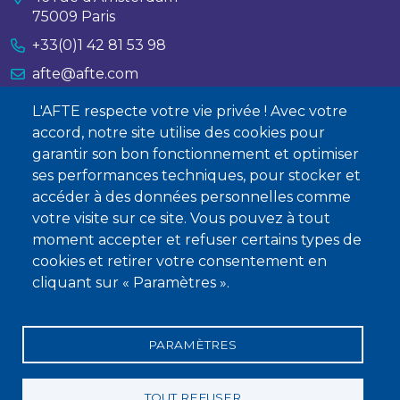
75009 Paris
+33(0)1 42 81 53 98
afte@afte.com
L'AFTE respecte votre vie privée ! Avec votre
Nous contacter
accord, notre site utilise des cookies pour
garantir son bon fonctionnement et optimiser
À propos
ses performances techniques, pour stocker et
Qui sommes-nous ?
accéder à des données personnelles comme
votre visite sur ce site. Vous pouvez à tout
Devenir membre
moment accepter et refuser certains types de
cookies et retirer votre consentement en
cliquant sur « Paramètres ».
PARAMÈTRES
Mentions légales
Conditions générales de vente
Statuts
Politique de confidentialité
Charte éthique
TOUT REFUSER