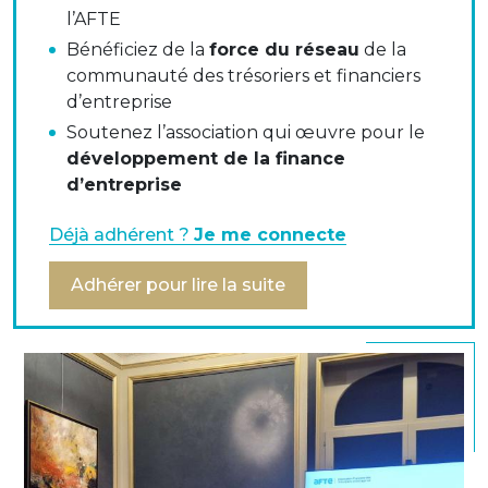
Nous avons eu le plaisir d’écouter :
l’AFTE
Bénéficiez de la
force du réseau
de la
Pierre Godet
, Trader commodities au CIC,
communauté des trésoriers et financiers
Pierre Creusy
, Directeur Administratif et Financier
d’entreprise
France du groupe Kiloutou
Soutenez l’association qui œuvre pour le
Blandine Raynaud
, Responsable Trésorerie du
développement de la finance
groupe Kiloutou
d’entreprise
Ce moment de partage s’est poursuivi par un
cocktail, permettant à nos adhérents d’échanger sur
Déjà adhérent ?
Je me connecte
leurs propres problématiques autour de ce sujet.
Adhérer pour lire la suite