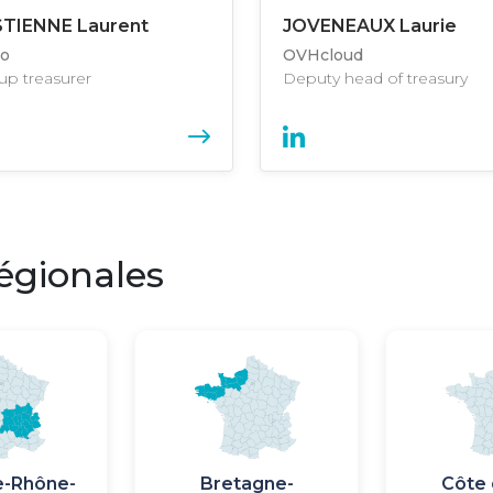
STIENNE Laurent
JOVENEAUX Laurie
o
OVHcloud
up treasurer
Deputy head of treasury
égionales
Image
Image
Imag
Imag
e-Rhône-
Bretagne-
Côte 