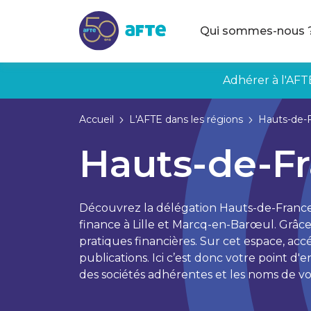
Aller au contenu principal
Qui sommes-nous 
Adhérer à l'AFT
Accueil
L'AFTE dans les régions
Hauts-de-
Hauts-de-F
Découvrez la délégation Hauts-de-France d
finance à Lille et Marcq-en-Barœul. Grâce
pratiques financières. Sur cet espace, ac
publications. Ici c’est donc votre point d'
des sociétés adhérentes et les noms de v