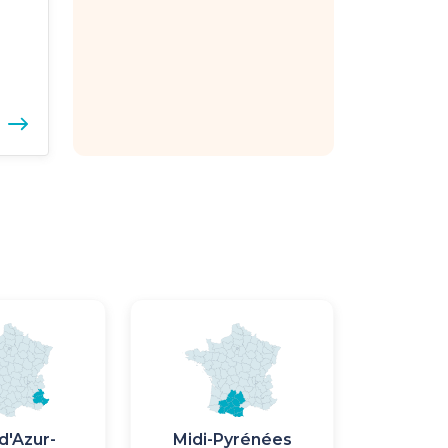
e
e
Image
Image
d'Azur-
Midi-Pyrénées