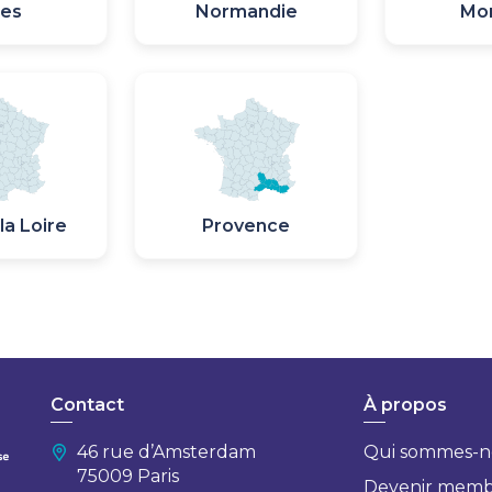
pes
Normandie
Mo
Image
Image
la Loire
Provence
Contact
À propos
46 rue d’Amsterdam
Qui sommes-n
75009 Paris
Devenir mem