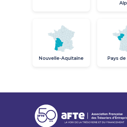
Al
Image
Image
Image
Image
Nouvelle-Aquitaine
Pays de 