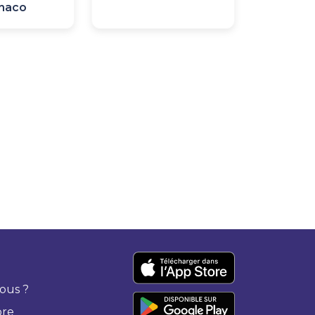
naco
ous ?
bre