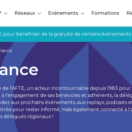
?
Réseaux
Evènements
Formations
Re
E pour bénéficier de la gratuité de certains événements
France
rance
e l'AFTE, un acteur incontournable depuis 1983 pour les
 à l'engagement de ses bénévoles et adhérents, la délég
cédez aux prochains événements, aux replays, podcasts e
entrée pour rester informé, mais également connecté à l'ac
os délégués régionaux !