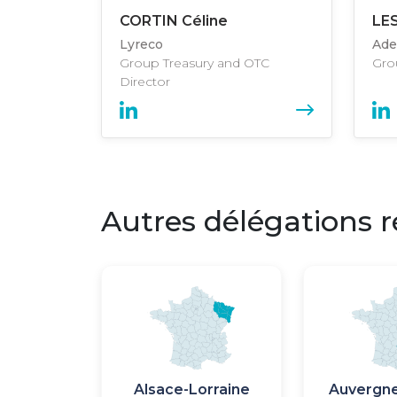
CORTIN Céline
LE
Lyreco
Ade
Group Treasury and OTC
Gro
Director
Autres délégations r
Image
Image
Image
Image
Alsace-Lorraine
Auvergn