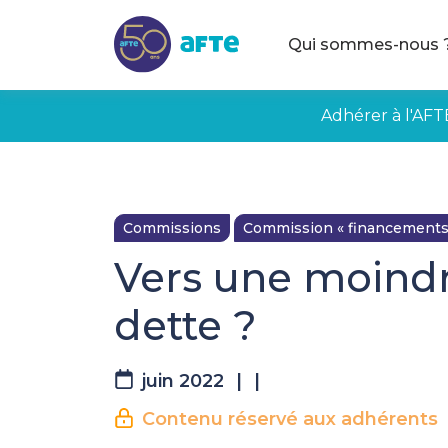
Aller au contenu principal
Qui sommes-nous 
Adhérer à l'AFT
Commissions
Commission « financements
Vers une moindre
dette ?
juin 2022
|
|
Contenu réservé aux adhérents