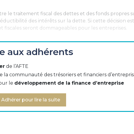
 le traitement fiscal des dettes et des fonds propres s
ductibilité des intérêts sur la dette. Si cette décision es
et fiscales seront dommageables pour les entreprises.
tif.
ée aux adhérents
er
de l’AFTE
'AFTE se réunira pour analyser la proposition de la Directive
e la communauté des trésoriers et financiers d’entrepri
wance
). Elle invite les trésoriers et fiscalistes d'entreprise 
our le
développement de la finance d’entreprise
s arguments et défendre la voix des entreprises sur cette
 par la dette.
Adhérer pour lire la suite