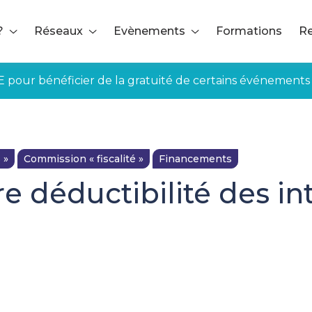
?
Réseaux
Evènements
Formations
Re
E pour bénéficier de la gratuité de certains événements
 »
Commission « fiscalité »
Financements
 déductibilité des int