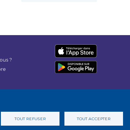
ous ?
bre
TOUT REFUSER
TOUT ACCEPTER
 confidentialité
Charte éthique