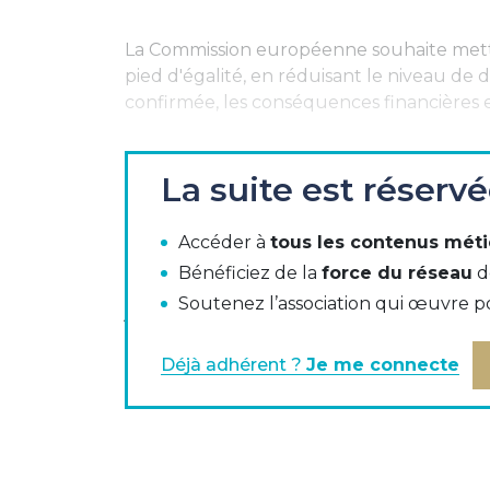
La Commission européenne souhaite mettre
pied d'égalité, en réduisant le niveau de dé
confirmée, les conséquences financières 
Télécharger la proposition du texte législa
La suite est réserv
Accéder à
tous les contenus méti
Le 21 juin, la commission " fiscalité " de l
Bénéficiez de la
force du réseau
d
Debra (
Debt-Equity Bias Reduction Allo
Soutenez l’association qui œuvre p
joindre à cette réunion pour collecter le
proposition qui pénalisera le financement
Déjà adhérent ?
Je me connecte