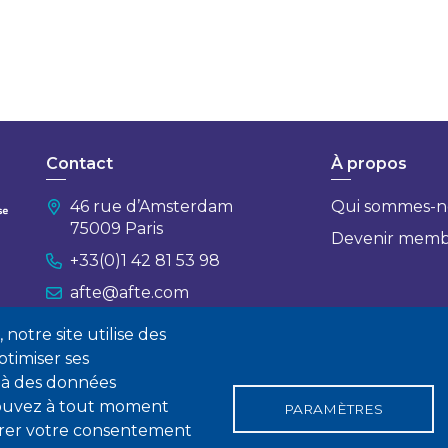
Contact
À propos
46 rue d’Amsterdam
Qui sommes-n
75009 Paris
Devenir mem
+33(0)1 42 81 53 98
afte@afte.com
notre site utilise des
Nous contacter
timiser ses
 à des données
 pouvez à tout moment
PARAMÈTRES
tirer votre consentement
gales
Conditions générales de vente
Statuts
Politique de