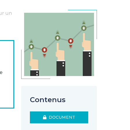
ur un
t
se
à se
Contenus
DOCUMENT