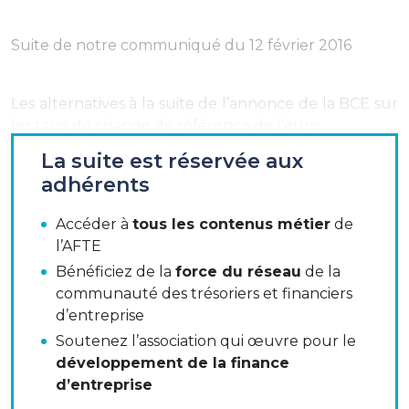
Suite de notre communiqué du 12 février 2016
Les alternatives à la suite de l’annonce de la BCE sur
les taux de change de référence de l’euro.
La suite est réservée aux
Le 7 décembre 2015, la Banque Centrale
adhérents
Européenne a annoncé qu’à compter du 1er juillet
2016, les taux de change de référence de l’euro
Accéder à
tous les contenus métier
de
constatés par la BCE seront publiés aux alentours de
l’AFTE
16 heures (heure d’Europe centrale) au lieu de
Bénéficiez de la
force du réseau
de la
14h30 aujourd’hui.
communauté des trésoriers et financiers
Des banques ont annoncé ne plus utiliser le fixing
d’entreprise
BCE à partir du 1er avril 2016.
Soutenez l’association qui œuvre pour le
développement de la finance
L’AFTE vous informe des options pour remplacer le
d’entreprise
taux de référence BCE et les conséquences