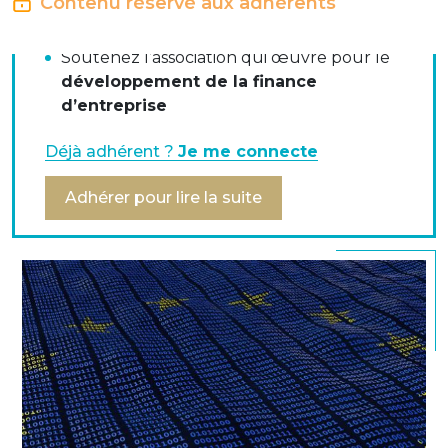
Contenu réservé aux adhérents
communauté des trésoriers et financiers
d’entreprise
Soutenez l’association qui œuvre pour le
Du Parlement Européen et du Conseil de l'UE
développement de la finance
établissant des exigences techniques et
d’entreprise
commerciales pour les virements et les
prélèvements en euros et modifiant le règlement
Déjà adhérent ?
Je me connecte
(CE) n° 924/2009
Adhérer pour lire la suite