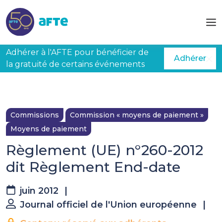
Aller au contenu principal
Adhérer à l'AFTE pour bénéficier de
Adhérer
la gratuité de certains événements
Commissions
Commission « moyens de paiement »
Moyens de paiement
Règlement (UE) n°260-2012
La suite est réservée aux
dit Règlement End-date
adhérents
Accéder à
tous les contenus métier
de
juin 2012
|
l’AFTE
Journal officiel de l'Union européenne
|
Bénéficiez de la
force du réseau
de la