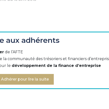
ée aux adhérents
er
de l’AFTE
EPAmail Diamond
e la communauté des trésoriers et financiers d’entrepri
our le
développement de la finance d’entreprise
ue) + iDEAL (Pays-bas) et Sofort (Allemagne)
Adhérer pour lire la suite