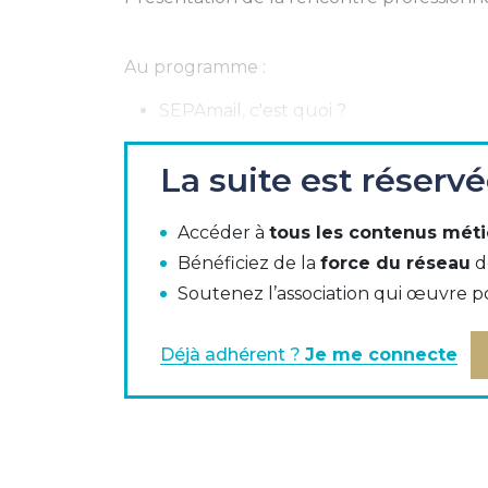
Au programme :
SEPAmail, c'est quoi ?
Focus sur SEPAmail Rubis
La suite est réserv
Focus sur SEPAmail Diamond
Accéder à
tous les contenus méti
Les cas d'usage SEPAmail Rubis et S
Bénéficiez de la
force du réseau
d
Où en sont les offres des banques ?
Soutenez l’association qui œuvre p
Le retour d'expérience Zoomit (Belgiq
Déjà adhérent ?
Je me connecte