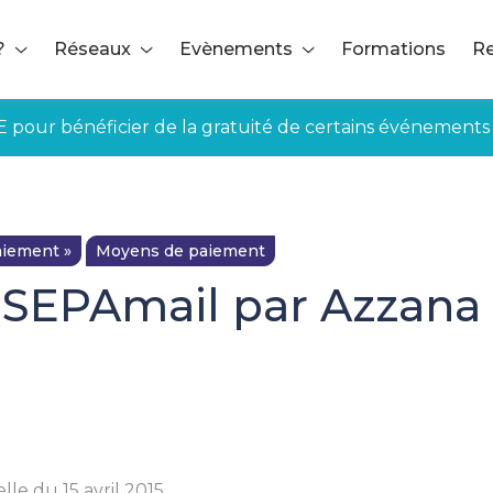
?
Réseaux
Evènements
Formations
Re
E pour bénéficier de la gratuité de certains événements
iement »
Moyens de paiement
 SEPAmail par Azzana
le du 15 avril 2015