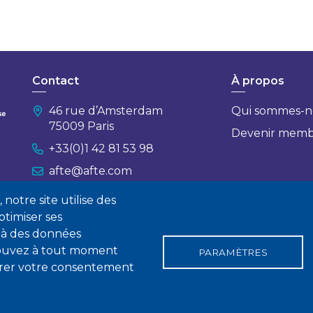
Contact
À propos
46 rue d’Amsterdam
Qui sommes-n
75009 Paris
Devenir mem
+33(0)1 42 81 53 98
afte@afte.com
notre site utilise des
Nous contacter
timiser ses
 à des données
 pouvez à tout moment
PARAMÈTRES
tirer votre consentement
gales
Conditions générales de vente
Statuts
Politique de