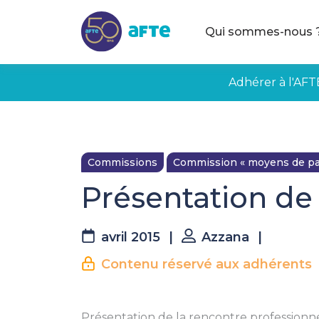
Aller au contenu principal
Qui sommes-nous 
Adhérer à l'AFT
Commissions
Commission « moyens de pa
Présentation de
avril 2015
|
Azzana
|
Contenu réservé aux adhérents
Présentation de la rencontre professionnel