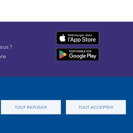
ous ?
bre
TOUT REFUSER
TOUT ACCEPTER
 confidentialité
Charte éthique