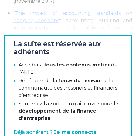
(novembre 2017)
"
The impact of accounting standards on
hedging decisions
", Accounting, Auditing and
Accountability Journal (specal issue, à paraître
2018)
La suite est réservée aux
"
Couverture sélective du risque de change : le
adhérents
cas des entreprises françaises non
financières
.", Management International -21, 4,
Accéder à
tous les contenus métier
de
p76-88 (2017)
l’AFTE
Bénéficiez de la
force du réseau
de la
"
La gestion des risques financiers de
communauté des trésoriers et financiers
l’entreprise et l’organisation du post-marché
", La
d’entreprise
revue du financier (2014)
Soutenez l’association qui œuvre pour le
développement de la finance
d’entreprise
Nous remercions les adhérents AFTE qui ont
répondu depuis plusieurs années, la commission
Déjà adhérent ?
Je me connecte
risques et Grenoble Ecole de Management pour ces