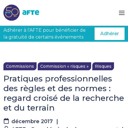
Aller au contenu principal
Adhérer à l'AFTE pour bénéficier de
Adhérer
la gratuité de certains événements
Commissions
Commission « risques »
Risques
Pratiques professionnelles
des règles et des normes :
regard croisé de la recherche
et du terrain
décembre 2017
|