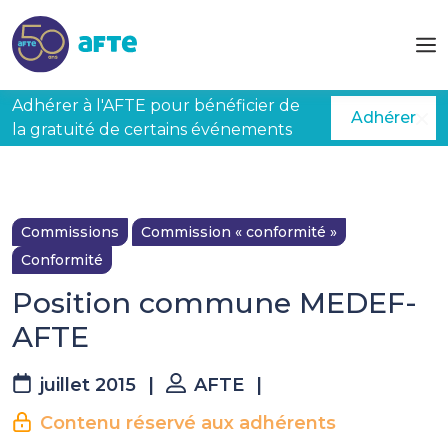
Aller au contenu principal
Adhérer à l'AFTE pour bénéficier de
Adhérer
la gratuité de certains événements
Commissions
Commission « conformité »
Conformité
Position commune MEDEF-
AFTE
juillet 2015
|
AFTE
|
La suite est réservée aux
Contenu réservé aux adhérents
adhérents