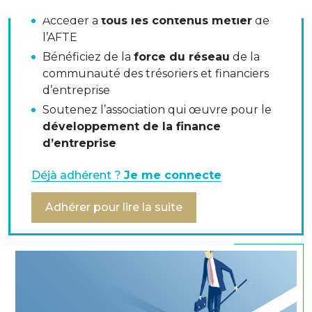
Accéder à
tous les contenus métier
de
Régulation Financière : Position commune MEDEF‐
l’AFTE
AFTE en réponse à la consultation publique de la
Bénéficiez de la
force du réseau
de la
Commission Européenne sur la réglementation
communauté des trésoriers et financiers
EMIR
d’entreprise
Soutenez l’association qui œuvre pour le
développement de la finance
Régulation Financière
d’entreprise
Position commune MEDEF‐AFTE en réponse à la
consultation publique de la Commission
Déjà adhérent ?
Je me connecte
Européenne sur la réglementation EMIR
Adhérer pour lire la suite