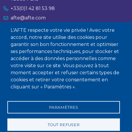
+33(0)1 42 81 53 98
afte@afte.com
L'AFTE respecte votre vie privée ! Avec votre
Nous contacter
accord, notre site utilise des cookies pour
garantir son bon fonctionnement et optimiser
À propos
ses performances techniques, pour stocker et
Qui sommes-nous ?
accéder à des données personnelles comme
votre visite sur ce site. Vous pouvez à tout
Devenir membre
moment accepter et refuser certains types de
cookies et retirer votre consentement en
cliquant sur « Paramètres ».
PARAMÈTRES
Mentions légales
Conditions générales de vente
Statuts
Politique de confidentialité
Charte éthique
TOUT REFUSER