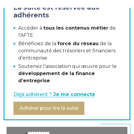
La suite est réservée aux
adhérents
Rencontre professionnelle AFTE du 12 juin 2014
Accéder à
tous les contenus métier
de
Les travaux de la commission " monétique et moyens
l’AFTE
de paiement " :
Bénéficiez de la
force du réseau
de la
communauté des trésoriers et financiers
Le groupe de travail de la commission
d’entreprise
Les sujets abordés
Soutenez l’association qui œuvre pour le
développement de la finance
La charte des bonnes pratiques
d’entreprise
Les points d'attention
Déjà adhérent ?
Je me connecte
Les prochaines étapes
Adhérer pour lire la suite