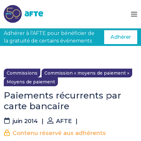
Aller au contenu principal
Adhérer à l'AFTE pour bénéficier de
Adhérer
la gratuité de certains événements
Commissions
Commission « moyens de paiement »
Moyens de paiement
Paiements récurrents par
carte bancaire
juin 2014
|
AFTE
|
Contenu réservé aux adhérents