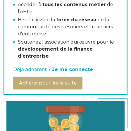
Emmanuel Deboaisne
Accéder à
tous les contenus métier
de
l’AFTE
Bénéficiez de la
force du réseau
de la
Partie 1 Qu’est ce qu’un dérivé de crédit ?
communauté des trésoriers et financiers
Partie 2 Le marché des dérivés de crédit
d’entreprise
Soutenez l’association qui œuvre pour le
Partie 3 Les principaux produits dérivés de
développement de la finance
crédit
d’entreprise
Partie 4 La Crise des Subprimes
Déjà adhérent ?
Je me connecte
Partie 5 Application pour les Entreprises
Adhérer pour lire la suite