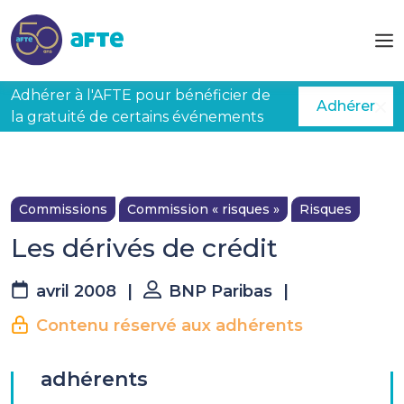
Aller au contenu principal
Adhérer à l'AFTE pour bénéficier de
Adhérer
la gratuité de certains événements
Commissions
Commission « risques »
Risques
Les dérivés de crédit
avril 2008
|
BNP Paribas
|
Contenu réservé aux adhérents
La suite est réservée aux
adhérents
Présentation de la réunion du 10 avril 2008 par