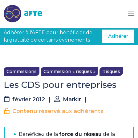
Aller au contenu principal
Adhérer à l'AFTE pour bénéficier de
Adhérer
la gratuité de certains événements
Commissions
Commission « risques »
Risques
Les CDS pour entreprises
La suite est réservée aux
février 2012
|
Markit
|
adhérents
Contenu réservé aux adhérents
Accéder à
tous les contenus métier
de
l’AFTE
Présentation de Markit
Bénéficiez de la
force du réseau
de la