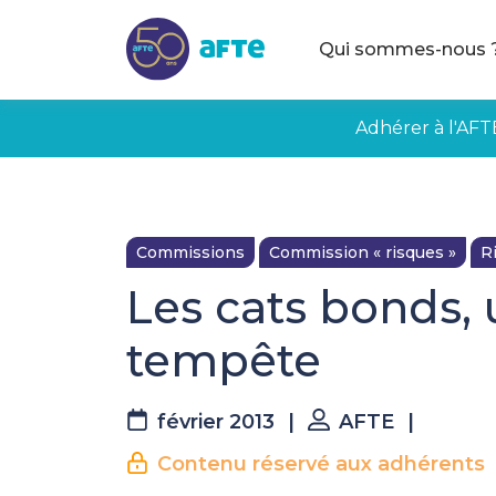
Aller au contenu principal
Qui sommes-nous 
Adhérer à l'AFT
Commissions
Commission « risques »
R
Les cats bonds, u
tempête
février 2013
|
AFTE
|
Contenu réservé aux adhérents