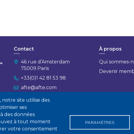
Contact
À propos
46 rue d’Amsterdam
Qui sommes-n
75009 Paris
Devenir mem
+33(0)1 42 81 53 98
afte@afte.com
notre site utilise des
Nous contacter
timiser ses
 à des données
 pouvez à tout moment
PARAMÈTRES
tirer votre consentement
gales
Conditions générales de vente
Statuts
Politique de