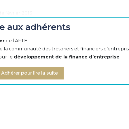
de février 2013
ée aux adhérents
rre Panissie, Axa Investment Managers :
er
de l’AFTE
e la communauté des trésoriers et financiers d’entrepri
our le
développement de la finance d’entreprise
Adhérer pour lire la suite