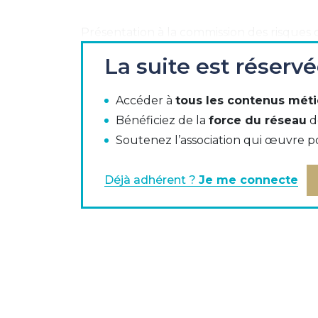
Présentation à la commission des risques 
La suite est réserv
Intervention de Christophe Fritsch et Pie
Accéder à
tous les contenus méti
Axa et Axa Investment Managers
Bénéficiez de la
force du réseau
d
La classe d'actifs ILS
Soutenez l’association qui œuvre p
Organisation de l'équipe ILS
Déjà adhérent ?
Je me connecte