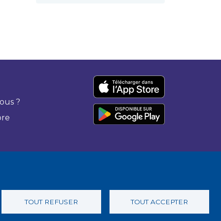
ous ?
bre
TOUT REFUSER
TOUT ACCEPTER
 confidentialité
Charte éthique