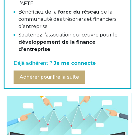
l’AFTE
Où en sommes-nous aujourd'hui ?
Bénéficiez de la
force du réseau
de la
communauté des trésoriers et financiers
Indices de référence : présentation de mars 2018 -
d’entreprise
Société Générale CIB
Soutenez l’association qui œuvre pour le
développement de la finance
Indices de référence : ISDA IBOR global benchmark
d’entreprise
survey - 2018 transiton roadmap
Indices de référence : situation en juin 2018 - Société
Déjà adhérent ?
Je me connecte
Générale CIB
Adhérer pour lire la suite