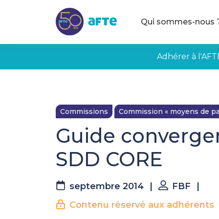
Aller au contenu principal
Qui sommes-nous 
Adhérer à l'AFT
Commissions
Commission « moyens de pa
Guide convergenc
SDD CORE
septembre 2014
|
FBF
|
La suite est réserv
Contenu réservé aux adhérents