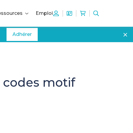
ssources
Emploi
Adhérer
s codes motif