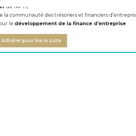
er
de l’AFTE
s codes motif ‐ SDD Core – 17 septembre 2014
e la communauté des trésoriers et financiers d’entrepri
our le
développement de la finance d’entreprise
u 23/9/14 > R-Transactions de prélèvements SEPA Cor
Adhérer pour lire la suite