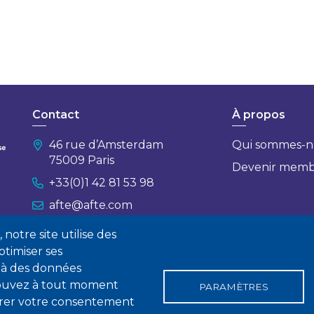
Contact
À propos
46 rue d’Amsterdam
Qui sommes-n
75009 Paris
Devenir mem
+33(0)1 42 81 53 98
afte@afte.com
notre site utilise des
Nous contacter
timiser ses
 à des données
 pouvez à tout moment
PARAMÈTRES
tirer votre consentement
gales
Conditions générales de vente
Statuts
Politique de