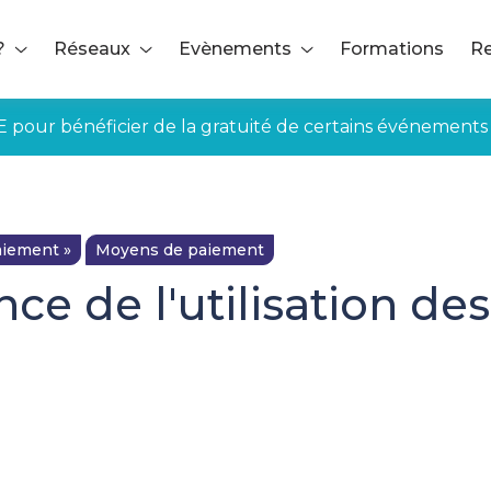
?
Réseaux
Evènements
Formations
Re
E pour bénéficier de la gratuité de certains événements
iement »
Moyens de paiement
e de l'utilisation de
ée aux adhérents