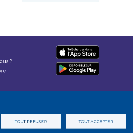
ous ?
bre
TOUT REFUSER
TOUT ACCEPTER
 confidentialité
Charte éthique