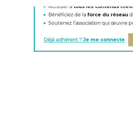
Accéder à
tous les contenus méti
Guide de convergence de l’utilisation de
Bénéficiez de la
force du réseau
d
Soutenez l’association qui œuvre p
Document présenté en commission SEPA d
Déjà adhérent ?
Je me connecte