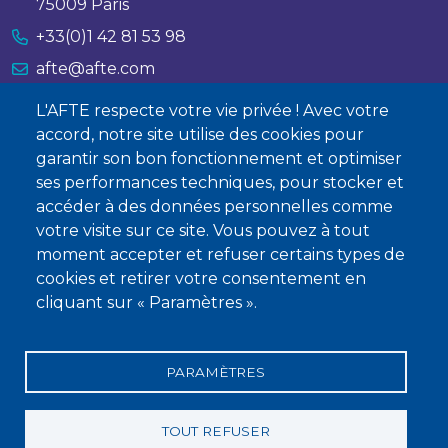
75009 Paris
+33(0)1 42 81 53 98
afte@afte.com
L'AFTE respecte votre vie privée ! Avec votre
Nous contacter
accord, notre site utilise des cookies pour
garantir son bon fonctionnement et optimiser
À propos
ses performances techniques, pour stocker et
Qui sommes-nous ?
accéder à des données personnelles comme
votre visite sur ce site. Vous pouvez à tout
Devenir membre
moment accepter et refuser certains types de
cookies et retirer votre consentement en
cliquant sur « Paramètres ».
PARAMÈTRES
Mentions légales
Conditions générales de vente
Statuts
Politique de confidentialité
Charte éthique
TOUT REFUSER