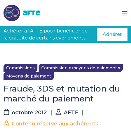
Aller au contenu principal
Adhérer à l'AFTE pour bénéficier de
Adhérer
la gratuité de certains événements
Commissions
Commission « moyens de paiement »
Moyens de paiement
Fraude, 3DS et mutation du
marché du paiement
octobre 2012
|
AFTE
|
Contenu réservé aux adhérents