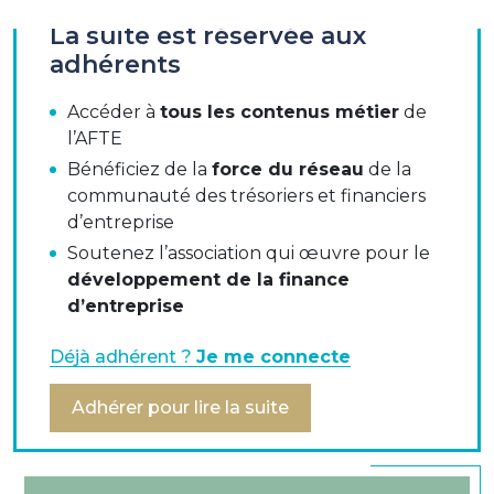
La suite est réservée aux
Présentation en rencontre professionnelle du 11
adhérents
octobre 2012
Accéder à
tous les contenus métier
de
l’AFTE
Documents à télécharger :
Bénéficiez de la
force du réseau
de la
Présentation de la Commission Monétique
communauté des trésoriers et financiers
d’entreprise
Fraude et 3D Secure
Soutenez l’association qui œuvre pour le
développement de la finance
Rencontre professionnelle monétique :
d’entreprise
Mutation (ou révolution ?) du marché du
paiement
Déjà adhérent ?
Je me connecte
Retour d’expérience 3DS sur voyages-sncf.com
Adhérer pour lire la suite