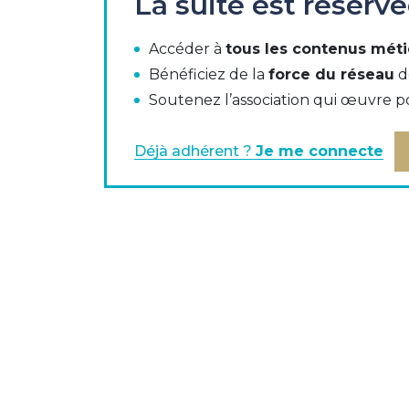
La suite est réserv
Accéder à
tous les contenus méti
Contexte du paiement en Europe
Bénéficiez de la
force du réseau
d
Etat des lieux EP EME
Soutenez l’association qui œuvre p
Enjeux de la création d'un établisse
Déjà adhérent ?
Je me connecte