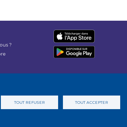
ous ?
bre
TOUT REFUSER
TOUT ACCEPTER
 confidentialité
Charte éthique