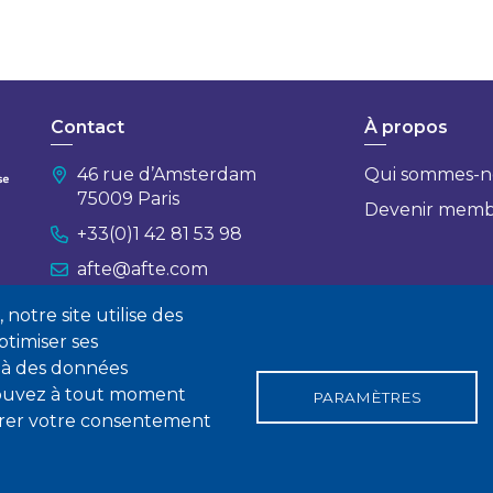
Contact
À propos
46 rue d’Amsterdam
Qui sommes-n
75009 Paris
Devenir mem
+33(0)1 42 81 53 98
afte@afte.com
notre site utilise des
Nous contacter
timiser ses
 à des données
 pouvez à tout moment
PARAMÈTRES
tirer votre consentement
gales
Conditions générales de vente
Statuts
Politique de