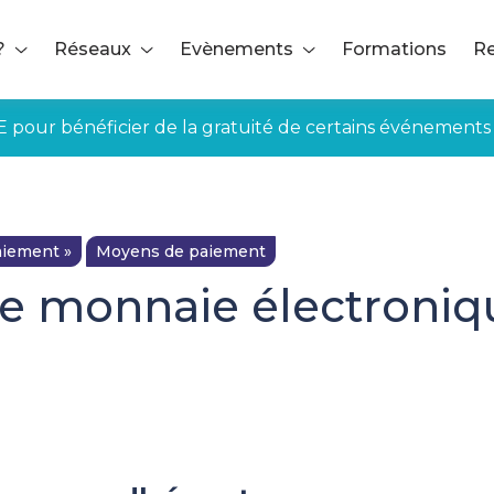
?
Réseaux
Evènements
Formations
Re
E pour bénéficier de la gratuité de certains événements
iement »
Moyens de paiement
e monnaie électroniqu