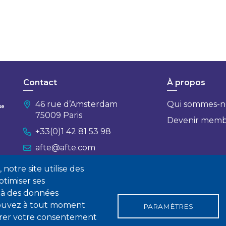
Contact
À propos
46 rue d’Amsterdam
Qui sommes-n
75009 Paris
Devenir mem
+33(0)1 42 81 53 98
afte@afte.com
notre site utilise des
Nous contacter
timiser ses
 à des données
 pouvez à tout moment
PARAMÈTRES
tirer votre consentement
gales
Conditions générales de vente
Statuts
Politique de