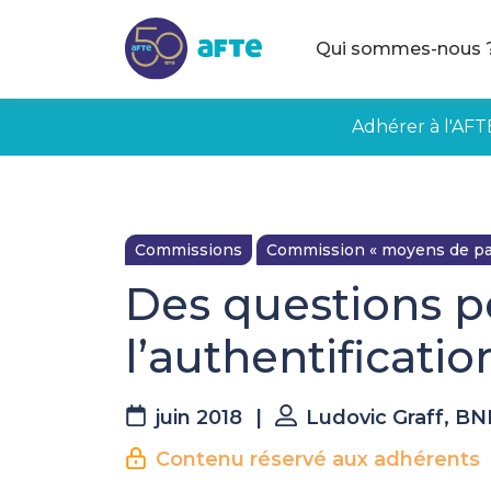
Aller au contenu principal
Qui sommes-nous 
Adhérer à l'AFT
Commissions
Commission « moyens de pa
Des questions p
l’authentificati
juin 2018
|
Ludovic Graff, BN
Contenu réservé aux adhérents