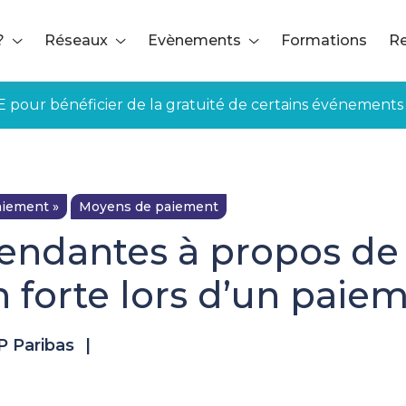
?
Réseaux
Evènements
Formations
Re
E pour bénéficier de la gratuité de certains événements
iement »
Moyens de paiement
endantes à propos de
on forte lors d’un paie
P Paribas
|