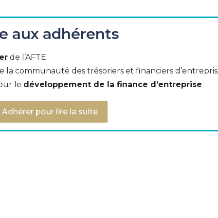
e toutes les transactions sur internet, sauf exemptions
ée aux adhérents
chiffre d’affaires par les commerçants et la possibil
que, le texte ouvre de nombreuses possibilités, par exe
entification du client). La collaboration entre commerç
er
de l’AFTE
et optimiser la satisfaction du client.
e la communauté des trésoriers et financiers d’entrepri
our le
développement de la finance d’entreprise
juin 2018
Adhérer pour lire la suite